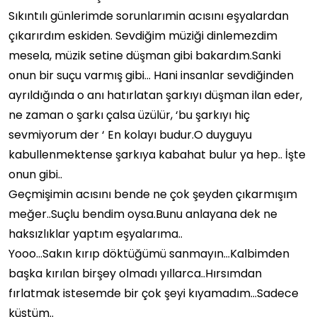
Sıkıntılı günlerimde sorunlarımin acısını eşyalardan
çıkarırdım eskiden. Sevdiğim müziği dinlemezdim
mesela, müzik setine düşman gibi bakardım.Sanki
onun bir suçu varmış gibi… Hani insanlar sevdiğinden
ayrıldığında o anı hatırlatan şarkıyı düşman ilan eder,
ne zaman o şarkı çalsa üzülür, ‘bu şarkıyı hiç
sevmiyorum der ‘ En kolayı budur.O duyguyu
kabullenmektense şarkıya kabahat bulur ya hep.. İşte
onun gibi..
Geçmişimin acısını bende ne çok şeyden çıkarmışım
meğer..Suçlu bendim oysa.Bunu anlayana dek ne
haksızlıklar yaptım eşyalarıma..
Yooo…Sakın kırıp döktüğümü sanmayın…Kalbimden
başka kırılan birşey olmadı yıllarca..Hırsımdan
fırlatmak istesemde bir çok şeyi kıyamadım…Sadece
küstüm..