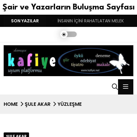
Şair ve Yazarların Buluşma Sayfası
YGULARIN BASARINDIR!
SON YAZILAR
İNSANIN İÇİNİ RAHATLATAN MELEK
HOME
ŞULE AKAR
YÜZLEŞME
ŞULE AKAR