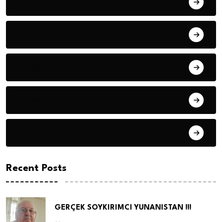
Fıkra
Hanife KÜÇÜK
Hüseyin DURMUŞ
Hüseyin DURMUŞ
Öyküler
Recent Posts
GERÇEK SOYKIRIMCI YUNANISTAN !!!