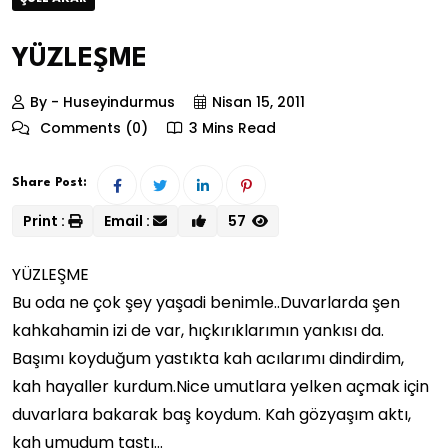
YÜZLEŞME
By - Huseyindurmus
Nisan 15, 2011
Comments (0)
3 Mins Read
Share Post:
Print :
Email :
57
YÜZLEŞME
Bu oda ne çok şey yaşadi benimle..Duvarlarda şen
kahkahamin izi de var, hıçkırıklarımın yankısı da.
Başımı koyduğum yastıkta kah acılarımı dindirdim,
kah hayaller kurdum.Nice umutlara yelken açmak için
duvarlara bakarak baş koydum. Kah gözyaşım aktı,
kah umudum taştı…