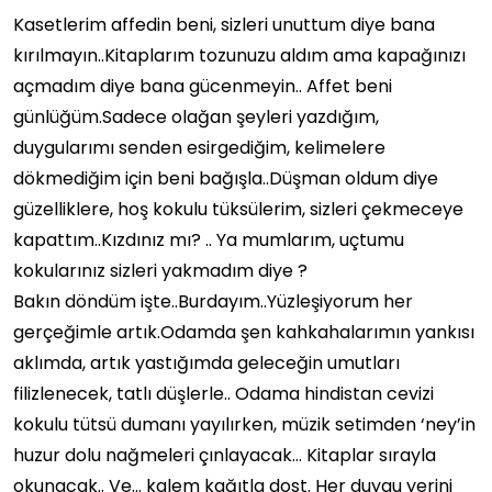
Kasetlerim affedin beni, sizleri unuttum diye bana
kırılmayın..Kitaplarım tozunuzu aldım ama kapağınızı
açmadım diye bana gücenmeyin.. Affet beni
günlüğüm.Sadece olağan şeyleri yazdığım,
duygularımı senden esirgediğim, kelimelere
dökmediğim için beni bağışla..Düşman oldum diye
güzelliklere, hoş kokulu tüksülerim, sizleri çekmeceye
kapattım..Kızdınız mı? .. Ya mumlarım, uçtumu
kokularınız sizleri yakmadım diye ?
Bakın döndüm işte..Burdayım..Yüzleşiyorum her
gerçeğimle artık.Odamda şen kahkahalarımın yankısı
aklımda, artık yastığımda geleceğin umutları
filizlenecek, tatlı düşlerle.. Odama hindistan cevizi
kokulu tütsü dumanı yayılırken, müzik setimden ‘ney’in
huzur dolu nağmeleri çınlayacak… Kitaplar sırayla
okunacak.. Ve… kalem kağıtla dost. Her duygu yerini