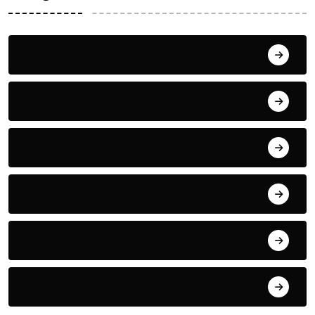
Bilgin ERDOĞAN
Fıkra
Hanife KÜÇÜK
Hüseyin DURMUŞ
Hüseyin DURMUŞ
Öyküler