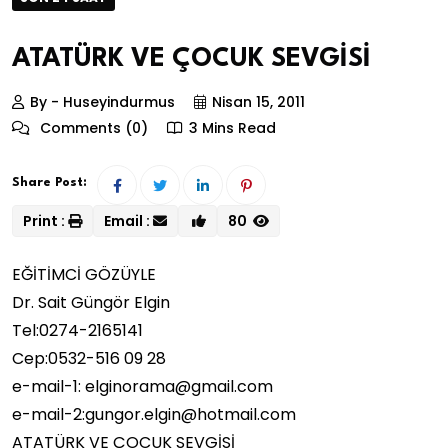
ATATÜRK VE ÇOCUK SEVGİSİ
By - Huseyindurmus
Nisan 15, 2011
Comments (0)
3 Mins Read
Share Post:
Print :
Email :
80
EĞİTİMCİ GÖZÜYLE
Dr. Sait Güngör Elgin
Tel:0274-2165141
Cep:0532-516 09 28
e-mail-1: elginorama@gmail.com
e-mail-2:gungor.elgin@hotmail.com
ATATÜRK VE ÇOCUK SEVGİSİ