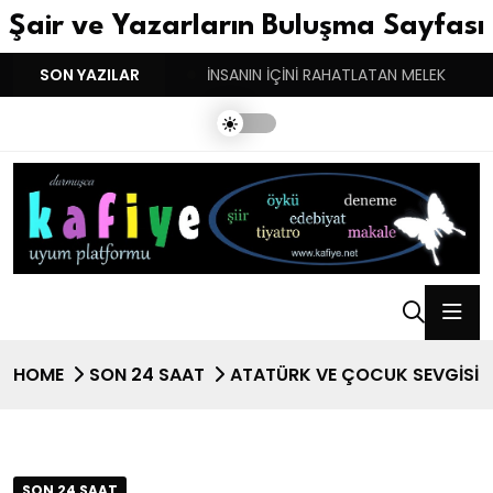
Şair ve Yazarların Buluşma Sayfası
YGULARIN BASARINDIR!
SON YAZILAR
İNSANIN İÇİNİ RAHATLATAN MELEK
HOME
SON 24 SAAT
ATATÜRK VE ÇOCUK SEVGİSİ
SON 24 SAAT