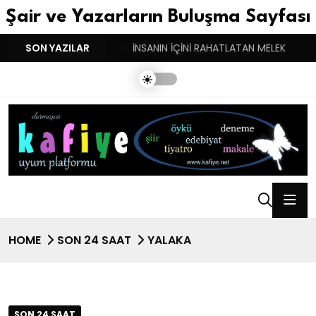
Şair ve Yazarların Buluşma Sayfası
YGULARIN BASARINDIR!
SON YAZILAR
İNSANIN İÇİNİ RAHATLATAN MELEK
HOME
SON 24 SAAT
YALAKA
SON 24 SAAT