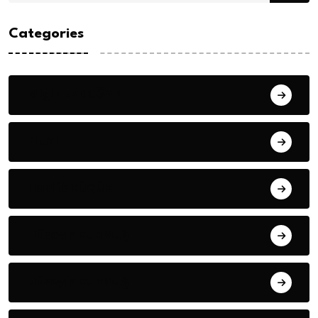
Categories
Bilgin ERDOĞAN
Fıkra
Hanife KÜÇÜK
Hüseyin DURMUŞ
Hüseyin DURMUŞ