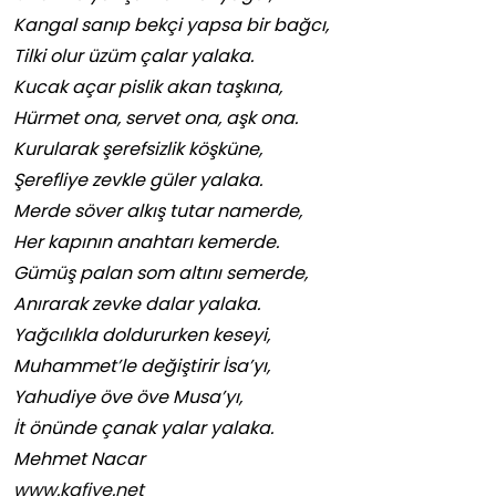
Kangal sanıp bekçi yapsa bir bağcı,
Tilki olur üzüm çalar yalaka.
Kucak açar pislik akan taşkına,
Hürmet ona, servet ona, aşk ona.
Kurularak şerefsizlik köşküne,
Şerefliye zevkle güler yalaka.
Merde söver alkış tutar namerde,
Her kapının anahtarı kemerde.
Gümüş palan som altını semerde,
Anırarak zevke dalar yalaka.
Yağcılıkla doldururken keseyi,
Muhammet’le değiştirir İsa’yı,
Yahudiye öve öve Musa’yı,
İt önünde çanak yalar yalaka.
Mehmet Nacar
www.kafiye.net