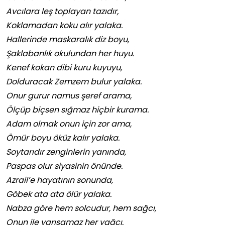
Avcılara leş toplayan tazıdır,
Koklamadan koku alır yalaka.
Hallerinde maskaralık diz boyu,
Şaklabanlık okulundan her huyu.
Kenef kokan dibi kuru kuyuyu,
Dolduracak Zemzem bulur yalaka.
Onur gurur namus şeref arama,
Ölçüp biçsen sığmaz hiçbir kurama.
Adam olmak onun için zor ama,
Ömür boyu öküz kalır yalaka.
Soytarıdır zenginlerin yanında,
Paspas olur siyasinin önünde.
Azrail’e hayatının sonunda,
Göbek ata ata ölür yalaka.
Nabza göre hem solcudur, hem sağcı,
Onun ile yarışamaz her yağcı,