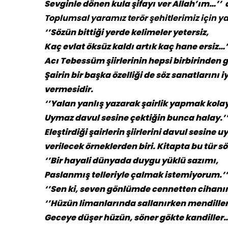
Sevginle dönen kula şifayı ver Allah’ım…’’
Toplumsal yaramız terör şehitlerimiz için y
‘’Sözün bittiği yerde kelimeler yetersiz,
Kaç evlat öksüz kaldı artık kaç hane ersiz…’
Acı Tebessüm şiirlerinin hepsi birbirinden
Şairin bir başka özelliği de söz sanatlarını 
vermesidir.
‘’Yalan yanlış yazarak şairlik yapmak kolay
Uymaz davul sesine çektiğin bunca halay.’
Eleştirdiği şairlerin şiirlerini davul sesi
verilecek örneklerden biri. Kitapta bu tür 
‘’Bir hayali dünyada duygu yüklü sazımı,
Paslanmış telleriyle çalmak istemiyorum.’’
‘’Sen ki, seven gönlümde cennetten cihan
‘’Hüzün limanlarında sallanırken mendiller
Geceye düşer hüzün, söner gökte kandiller