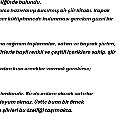
liğinde bulundu.
ce hazırlanıp basılmış bir şiir kitabı. Kapak
ile her kütüphanede bulunması gereken güzel bir
ına rağmen taşlamalar, vatan ve bayrak şiirleri,
lerle hayli renkli ve çeşitli içeriklere sahip, şiir
rdan kısa örnekler vermek gerekirse;
lerdendir. Bir de anlam olarak satırlar
doyum olmaz. Üstte buna bir örnek
iirleri bu özelliği taşımakta.