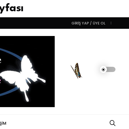
yfası
 İKİNCİ DOĞUM GÜNÜM!
DUYGULARIN BASARINDIR!
İNSANI
GIRIŞ YAP / ÜYE OL
IŞIM