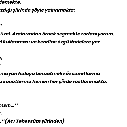
 demekte.
azdığı şiirinde şöyle yakınmakta;
’
 güzel. Aralarından örnek seçmekte zorlanıyorum.
iyi kullanması ve kendine özgü ifadelere yer
,
’
ne uymayan halaya benzetmek söz sanatlarına
söz sanatlarına hemen her şiirde rastlanmakta.
ımsın…’’
,
…’’(Acı Tebessüm şiirinden)