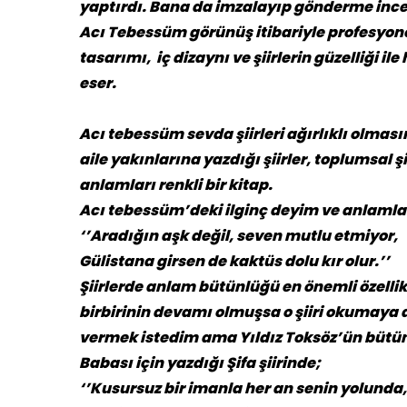
yaptırdı. Bana da imzalayıp gönderme ince
Acı Tebessüm görünüş itibariyle profesyonel
tasarımı, iç dizaynı ve şiirlerin güzelliği 
eser.
Acı tebessüm sevda şiirleri ağırlıklı olmas
aile yakınlarına yazdığı şiirler, toplumsal şiir
anlamları renkli bir kitap.
Acı tebessüm’deki ilginç deyim ve anlamla
‘’Aradığın aşk değil, seven mutlu etmiyor,
Gülistana girsen de kaktüs dolu kır olur.’’
Şiirlerde anlam bütünlüğü en önemli özellik
birbirinin devamı olmuşsa o şiiri okumaya 
vermek istedim ama Yıldız Toksöz’ün bütün ş
Babası için yazdığı Şifa şiirinde;
‘’Kusursuz bir imanla her an senin yolunda,