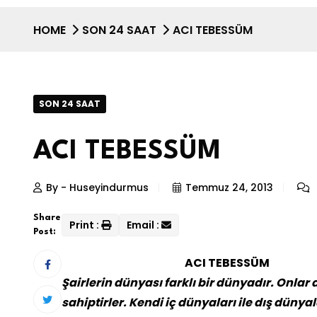
HOME
SON 24 SAAT
ACI TEBESSÜM
SON 24 SAAT
ACI TEBESSÜM
By - Huseyindurmus
Temmuz 24, 2013
Share
Print :
Email :
Post:
ACI TEBESSÜM
Şairlerin dünyası farklı bir dünyadır. Onla
sahiptirler. Kendi iç dünyaları ile dış dünya