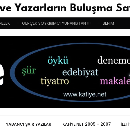
 ve Yazarların Buluşma Sa
MELEK
GERÇEK SOYKIRIMCI YUNANISTAN !!!
BENIM BUGÜN
YABANCI ŞAIR YAZILARI
KAFIYE.NET 2005 – 2007
İLET