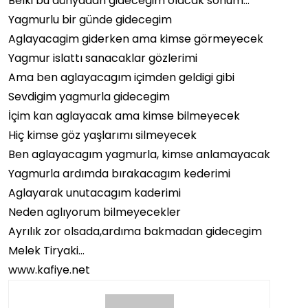
Belki bu dünyadan gidecegim olacak sonum…
Yagmurlu bir günde gidecegim
Aglayacagim giderken ama kimse görmeyecek
Yagmur islattı sanacaklar gözlerimi
Ama ben aglayacagım içimden geldigi gibi
Sevdigim yagmurla gidecegim
İçim kan aglayacak ama kimse bilmeyecek
Hiç kimse göz yaşlarımı silmeyecek
Ben aglayacagım yagmurla, kimse anlamayacak
Yagmurla ardımda bırakacagım kederimi
Aglayarak unutacagım kaderimi
Neden aglıyorum bilmeyecekler
Ayrılık zor olsada,ardıma bakmadan gidecegim
Melek Tiryaki…
www.kafiye.net