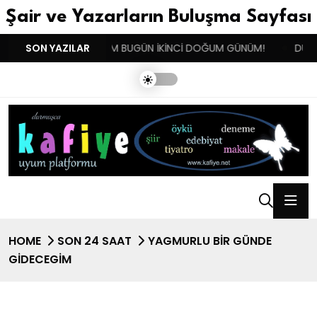
Şair ve Yazarların Buluşma Sayfası
ISTAN !!!
SON YAZILAR
BENIM BUGÜN İKİNCİ DOĞUM GÜNÜM!
DUYGUL
HOME
SON 24 SAAT
YAGMURLU BİR GÜNDE
GİDECEGİM