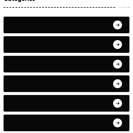
Bilgin ERDOĞAN
Fıkra
Hanife KÜÇÜK
Hüseyin DURMUŞ
Hüseyin DURMUŞ
Öyküler