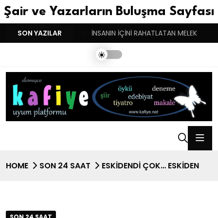
Şair ve Yazarların Buluşma Sayfası
YGULARIN BASARINDIR!
SON YAZILAR
İNSANIN İÇİNİ RAHATLATAN MELEK
HOME
SON 24 SAAT
ESKİDENDİ ÇOK… ESKİDEN
SON 24 SAAT