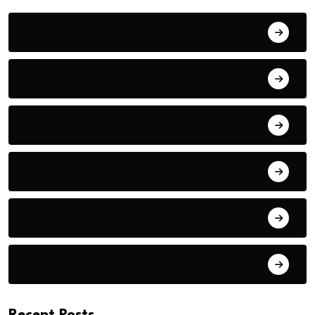
Bilgin ERDOĞAN
Fıkra
Hanife KÜÇÜK
Hüseyin DURMUŞ
Hüseyin DURMUŞ
Öyküler