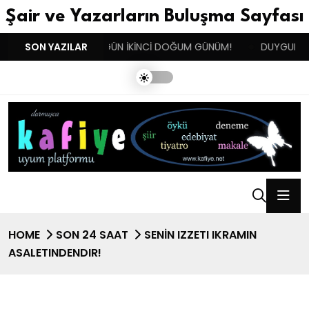
Şair ve Yazarların Buluşma Sayfası
!!!
SON YAZILAR
BENIM BUGÜN İKİNCİ DOĞUM GÜNÜM!
DUYGULARIN BA
HOME
SON 24 SAAT
SENİN IZZETI IKRAMIN
ASALETINDENDIR!