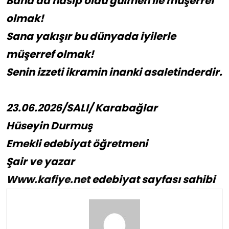
Bana da nasip oldu gülmen ile müşerref
olmak!
Sana yakışır bu dünyada iyilerle
müşerref olmak!
Senin izzeti ikramin inanki asaletinderdir.
23.06.2026/SALI/ Karabağlar
Hüseyin Durmuş
Emekli edebiyat öğretmeni
Şair ve yazar
Www.kafiye.net
edebiyat sayfası sahibi