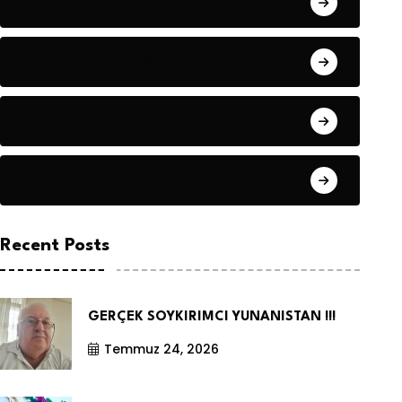
Hanife KÜÇÜK
Hüseyin DURMUŞ
Hüseyin DURMUŞ
Öyküler
Recent Posts
GERÇEK SOYKIRIMCI YUNANISTAN !!!
Temmuz 24, 2026