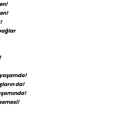
en!
ven!
!
bağlar
!
u yaşamda!
şların da!
yaşamında!
semesi!