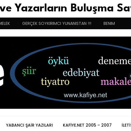
 ve Yazarların Buluşma Sa
MELEK
GERÇEK SOYKIRIMCI YUNANISTAN !!!
BENIM BUGÜN
YABANCI ŞAIR YAZILARI
KAFIYE.NET 2005 – 2007
İLET