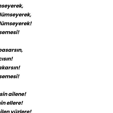
mseyerek,
lümseyerek,
ülümseyerek!
semesi!
basarsın,
ısın!
akarsın!
semesi!
in ailene!
n ellere!
len yüzlere!