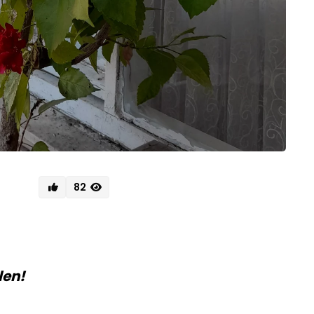
82
len!