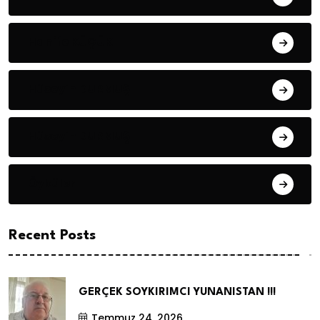
Hanife KÜÇÜK
Hüseyin DURMUŞ
Hüseyin DURMUŞ
Öyküler
Recent Posts
GERÇEK SOYKIRIMCI YUNANISTAN !!!
Temmuz 24, 2026