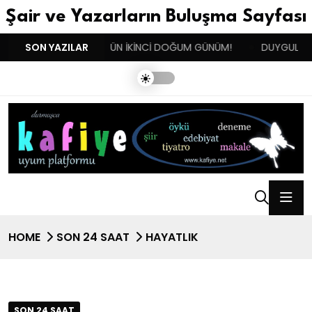
Şair ve Yazarların Buluşma Sayfası
!!!
SON YAZILAR
BENIM BUGÜN İKİNCİ DOĞUM GÜNÜM!
DUYGULARIN BA
HOME
SON 24 SAAT
HAYATLIK
SON 24 SAAT