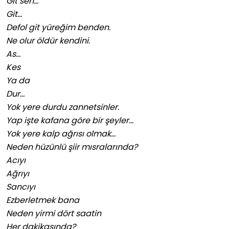
Git sen…
Git…
Defol git yüreğim benden.
Ne olur öldür kendini.
As…
Kes
Ya da
Dur…
Yok yere durdu zannetsinler.
Yap işte kafana göre bir şeyler…
Yok yere kalp ağrısı olmak…
Neden hüzünlü şiir mısralarında?
Acıyı
Ağrıyı
Sancıyı
Ezberletmek bana
Neden yirmi dört saatin
Her dakikasında?