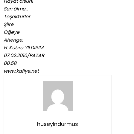
Hayat ölsün!
Sen ölme…
Teşekkürler
Şiire
Öğeye
Ahenge.
H. Kübra YILDIRIM
07.02.2010/PAZAR
00.58
www.kafiye.net
huseyindurmus