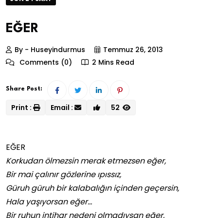
EĞER
By - Huseyindurmus
Temmuz 26, 2013
Comments (0)
2 Mins Read
Share Post:
Print :
Email :
52
EĞER
Korkudan ölmezsin merak etmezsen eğer,
Bir mai çalınır gözlerine ıpıssız,
Güruh güruh bir kalabalığın içinden geçersin,
Hala yaşıyorsan eğer…
Bir ruhun intihar nedeni olmadıysan eğer,