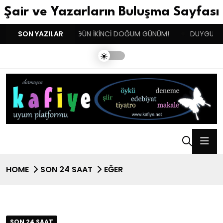
Şair ve Yazarların Buluşma Sayfası
 !!!
SON YAZILAR
BENIM BUGÜN İKİNCİ DOĞUM GÜNÜM!
DUYGULARIN B
HOME
SON 24 SAAT
EĞER
SON 24 SAAT