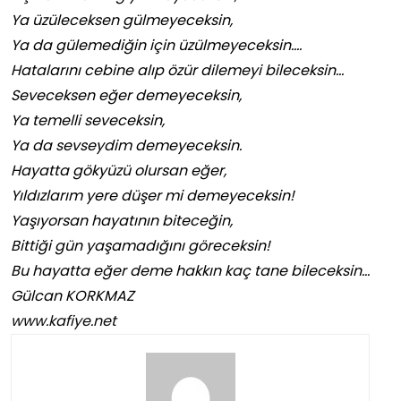
Ya üzüleceksen gülmeyeceksin,
Ya da gülemediğin için üzülmeyeceksin….
Hatalarını cebine alıp özür dilemeyi bileceksin…
Seveceksen eğer demeyeceksin,
Ya temelli seveceksin,
Ya da sevseydim demeyeceksin.
Hayatta gökyüzü olursan eğer,
Yıldızlarım yere düşer mi demeyeceksin!
Yaşıyorsan hayatının biteceğin,
Bittiği gün yaşamadığını göreceksin!
Bu hayatta eğer deme hakkın kaç tane bileceksin…
Gülcan KORKMAZ
www.kafiye.net