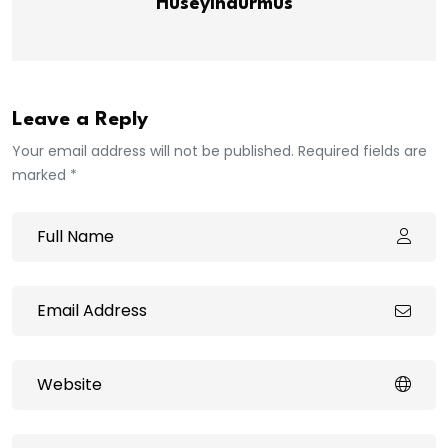
Huseyindurmus
Leave a Reply
Your email address will not be published. Required fields are
marked *