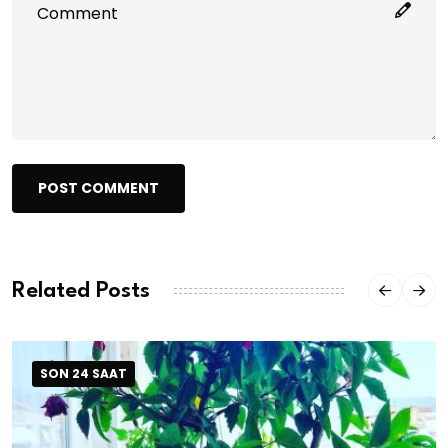
POST COMMENT
Related Posts
SON 24 SAAT