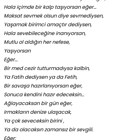
Hala içimde bir kalp taşıyorsan eğer…
Maksat sevmek olsun diye sevmediysen,
Yaşamak birimci amaçtır dediysen,
Hala sevebileceğine inanıyorsan,
Mutlu ol aldığın her nefese,
Yaşıyorsan
Eğer…
Bir med cezir tutturmadıysa kalbin,
Ya Fatih dediysen ya da Fetih,
Bir savaşa hazırlanıyorsan eğer,
Sonuca kendini hazır edeceksin…
Ağlayacaksan bir gün eğer,
Irmakların denize ulaşacak,
Ya çok seveceksin birini ,
Ya da olacaksın zamansız bir sevgili.
Eğer: