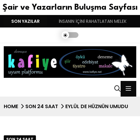
Şair ve Yazarların Buluşma Sayfası
YGULARIN BASARINDIR!
SON YAZILAR
İNSANIN İÇİNİ RAHATLATAN MELEK
HOME
SON 24 SAAT
EYLÜL DE HÜZNÜN UMUDU
SON 24 SAAT