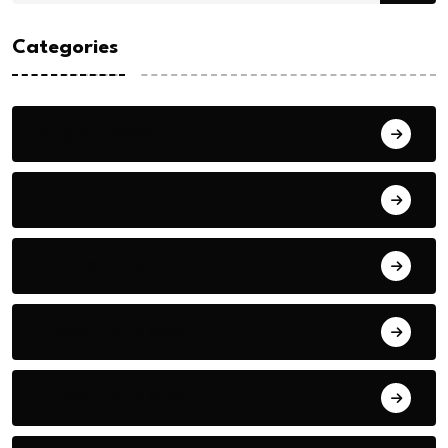
Categories
Bilgin ERDOĞAN
Fıkra
Hanife KÜÇÜK
Hüseyin DURMUŞ
Hüseyin DURMUŞ