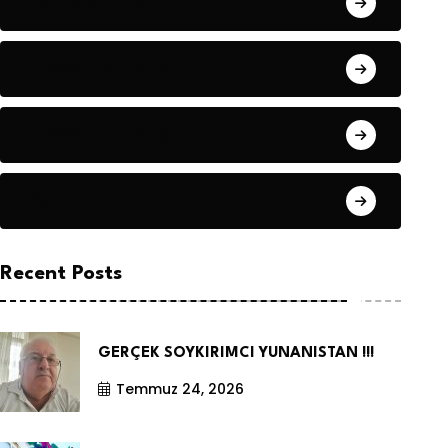
Hanife KÜÇÜK
Hüseyin DURMUŞ
Hüseyin DURMUŞ
Öyküler
Recent Posts
GERÇEK SOYKIRIMCI YUNANISTAN !!!
Temmuz 24, 2026