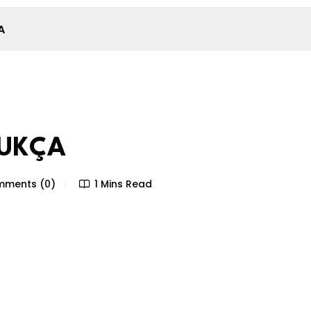
A
DUKÇA
ments (0)
1 Mins Read