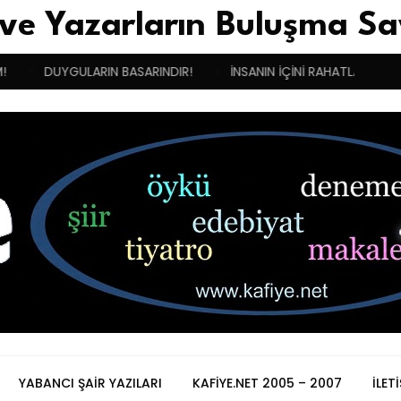
 ve Yazarların Buluşma Sa
DUYGULARIN BASARINDIR!
İNSANIN İÇİNİ RAHATLATAN MELEK
YABANCI ŞAIR YAZILARI
KAFIYE.NET 2005 – 2007
İLET