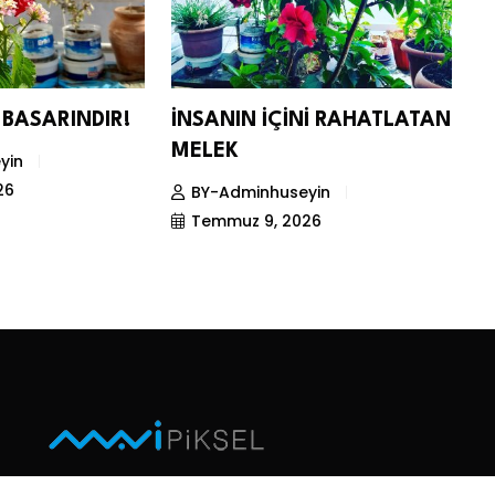
BASARINDIR!
İNSANIN İÇİNİ RAHATLATAN
C
MELEK
M
yin
K
26
BY-Adminhuseyin
Temmuz 9, 2026