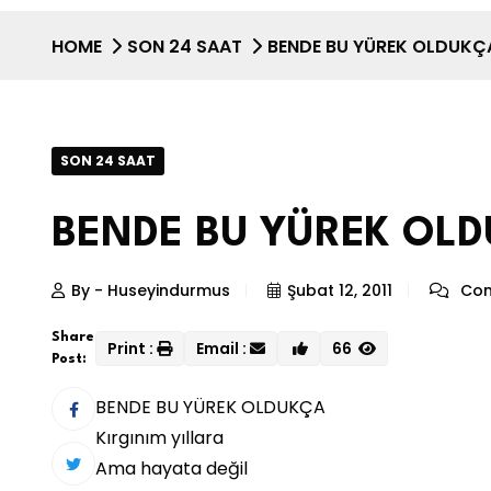
HOME
SON 24 SAAT
BENDE BU YÜREK OLDUKÇ
SON 24 SAAT
BENDE BU YÜREK OL
By - Huseyindurmus
Şubat 12, 2011
Com
Share
Print :
Email :
66
Post:
BENDE BU YÜREK OLDUKÇA
Kırgınım yıllara
Ama hayata değil