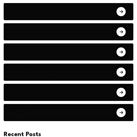
Bilgin ERDOĞAN
Fıkra
Hanife KÜÇÜK
Hüseyin DURMUŞ
Hüseyin DURMUŞ
Öyküler
Recent Posts