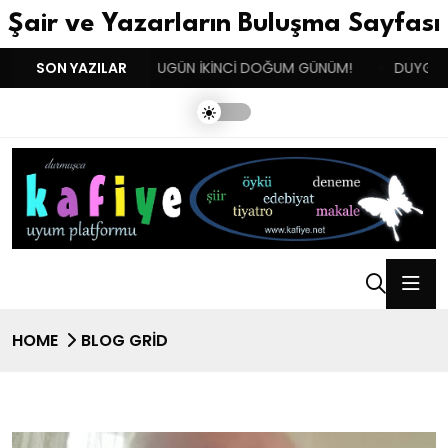
Şair ve Yazarların Buluşma Sayfası
!
SON YAZILAR
BENIM BUGÜN İKİNCİ DOĞUM GÜNÜM!
DUYGULARIN BAS
HOME
BLOG GRID