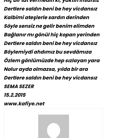
Hiç bir tat vermedin ki, yaktın insâfsız
Dertlere saldın beni be hey vicdansız
Kalbimi ateşlerle sardın derinden
Söyle sensiz ne gelir benim elimden
Bağlanır mı gönül hiç kopan yerinden
Dertlere saldın beni be hey vicdansız
Böylemiydi ahdımız bu sevdâmıza
Özlem gönlümüzde hep sızlayan yara
Nolur ayda olmazsa, yılda bir ara
Dertlere saldın beni be hey vicdansız
SEMA SEZER
15.2.2015
www.kafiye.net