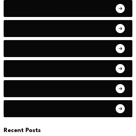
Bilgin ERDOĞAN
Fıkra
Hanife KÜÇÜK
Hüseyin DURMUŞ
Hüseyin DURMUŞ
Öyküler
Recent Posts