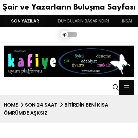
Şair ve Yazarların Buluşma Sayfası
İKİNCİ DOĞUM GÜNÜM!
SON YAZILAR
DUYGULARIN BASARINDIR!
İNSANIN
HOME
SON 24 SAAT
BİTİRDİN BENİ KISA
ÖMRÜMDE AŞKSIZ