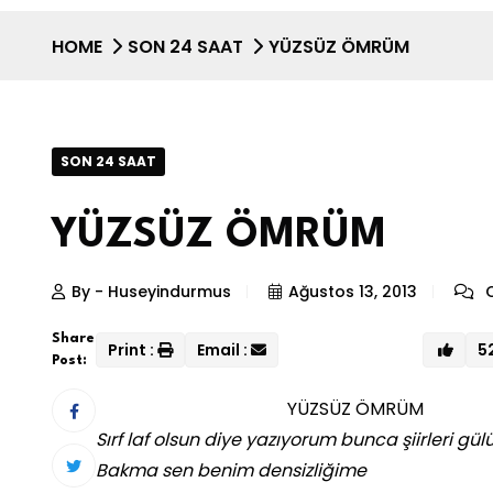
HOME
SON 24 SAAT
YÜZSÜZ ÖMRÜM
SON 24 SAAT
YÜZSÜZ ÖMRÜM
By - Huseyindurmus
Ağustos 13, 2013
C
Share
Print :
Email :
5
Post:
YÜZSÜZ ÖMRÜM
Sırf laf olsun diye yazıyorum bunca şiirleri gül
Bakma sen benim densizliğime