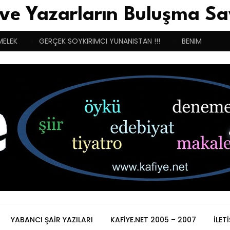
 ve Yazarların Buluşma Sa
MELEK
GERÇEK SOYKIRIMCI YUNANISTAN !!!
BENIM BUGÜN
YABANCI ŞAIR YAZILARI
KAFIYE.NET 2005 – 2007
İLET