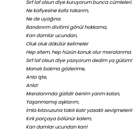
Sırf laf olsun diye kuruyorum bunca cümleleri.
Ne kafiyesine kafa takarım,
Ne de uyağına.
Bandırırım divitimi gönül hokkama,
Kan damlar ucundan,
Oluk oluk dökülür kelimeler
Hep sitem, hep hüzün konuk olur mısralarıma.
Sırf laf olsun diye yazıyorum dedim ya gülüm!
Manalı bakma gözlerime,
Anla işte,
Anla!
Mısralarımda gizlidir benim yarım kalan,
Yaşanmamış aşklarım,
İmla kılavuzuna takılı kalır yasaklı sevişmeleri
Kırk parçaya bölünür kalem,
Kan damlar ucundan kan!