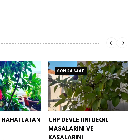
SON 24 SAAT
Nİ RAHATLATAN
CHP DEVLETINI DEGIL
D
MASALARINI VE
S
KASALARINI