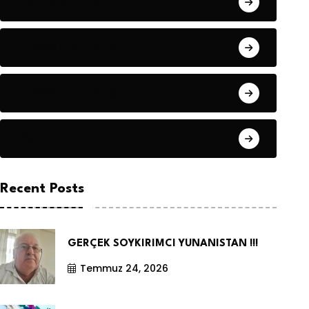
Hanife KÜÇÜK
Hüseyin DURMUŞ
Hüseyin DURMUŞ
Öyküler
Recent Posts
GERÇEK SOYKIRIMCI YUNANISTAN !!!
Temmuz 24, 2026