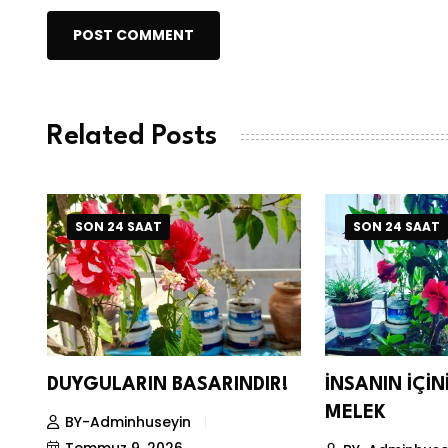
POST COMMENT
Related Posts
SON 24 SAAT
SON 24 SAAT
DUYGULARIN BASARINDIR!
İNSANIN İÇİ
MELEK
BY-Adminhuseyin
Temmuz 9, 2026