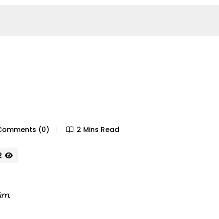
omments (0)
2 Mins Read
2
üm.