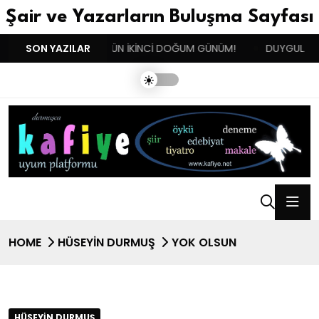
Şair ve Yazarların Buluşma Sayfası
!!!
SON YAZILAR
BENIM BUGÜN İKİNCİ DOĞUM GÜNÜM!
DUYGULARIN BA
HOME
HÜSEYIN DURMUŞ
YOK OLSUN
HÜSEYIN DURMUŞ