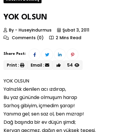
YOK OLSUN
By - Huseyindurmus
Şubat 3, 2011
Comments (0)
2 Mins Read
Share Post:
Print :
Email :
54
YOK OLSUN
Yalnızlık denilen acı ızdırap,
Bu yaz gününde olmuşum harap
Sarhoş gibiyim, içmedim şarap!
Yanıma gel; sen saz ol, ben mızrap!
Dağ başında bir ev düşün şimdi;
Kervan geçmez, dağın en yüksek tepesi.