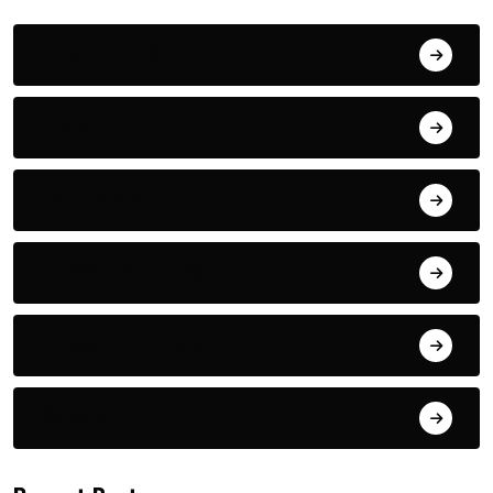
Bilgin ERDOĞAN
Fıkra
Hanife KÜÇÜK
Hüseyin DURMUŞ
Hüseyin DURMUŞ
Öyküler