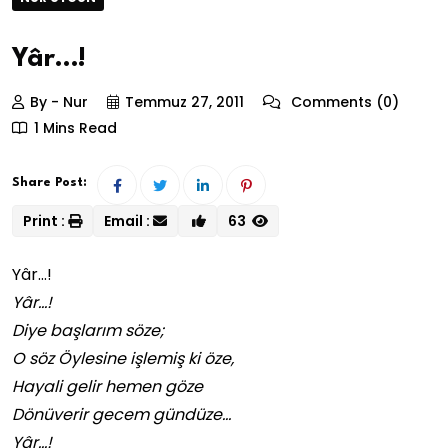
Yâr…!
By - Nur
Temmuz 27, 2011
Comments (0)
1 Mins Read
Share Post:
Print :
Email :
63
Yâr…!
Yâr…!
Diye başlarım söze;
O söz Öylesine işlemiş ki öze,
Hayali gelir hemen göze
Dönüverir gecem gündüze…
Yâr…!