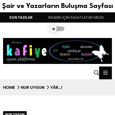
Şair ve Yazarların Buluşma Sayfası
YGULARIN BASARINDIR!
SON YAZILAR
İNSANIN İÇİNİ RAHATLATAN MELEK
HOME
NUR UYGUN
YÂR…!
NUR UYGUN