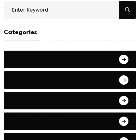
Categories
Bilgin ERDOĞAN
Fıkra
Hanife KÜÇÜK
Hüseyin DURMUŞ