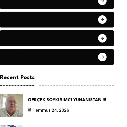
Hanife KÜÇÜK
Hüseyin DURMUŞ
Hüseyin DURMUŞ
Öyküler
Recent Posts
GERÇEK SOYKIRIMCI YUNANISTAN !!!
Temmuz 24, 2026