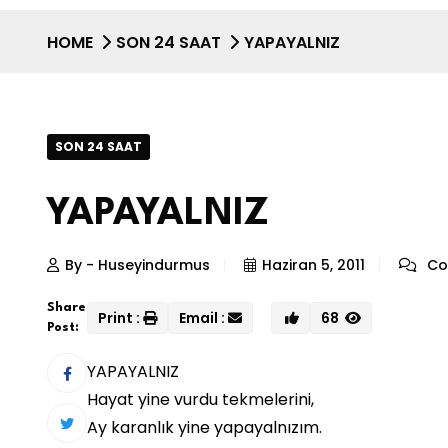
HOME
SON 24 SAAT
YAPAYALNIZ
SON 24 SAAT
YAPAYALNIZ
By - Huseyindurmus
Haziran 5, 2011
Co
Share
Print :
Email :
68
Post:
YAPAYALNIZ
Hayat yine vurdu tekmelerini,
Ay karanlık yine yapayalnızım.