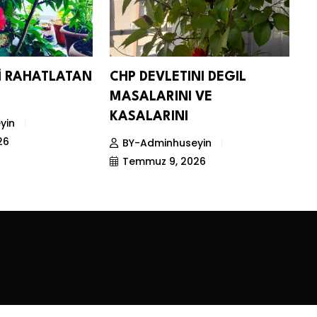
Nİ RAHATLATAN
CHP DEVLETINI DEGIL
D
MASALARINI VE
S
KASALARINI
yin
26
BY-Adminhuseyin
Temmuz 9, 2026