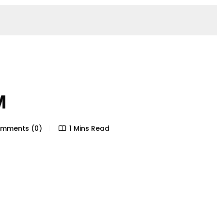
M
mments (0)
1 Mins Read