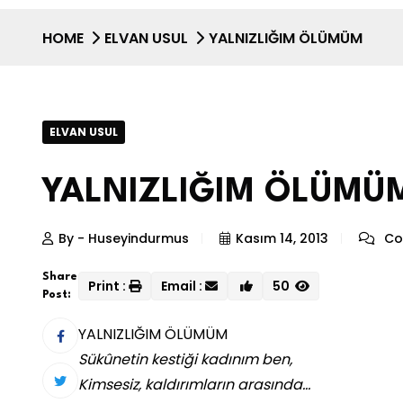
HOME
ELVAN USUL
YALNIZLIĞIM ÖLÜMÜM
ELVAN USUL
YALNIZLIĞIM ÖLÜMÜ
By - Huseyindurmus
Kasım 14, 2013
Co
Share
Print :
Email :
50
Post:
YALNIZLIĞIM ÖLÜMÜM
Sükûnetin kestiği kadınım ben,
Kimsesiz, kaldırımların arasında…