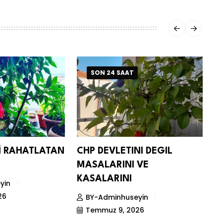
SON 24 SAAT
Nİ RAHATLATAN
CHP DEVLETINI DEGIL
D
MASALARINI VE
S
KASALARINI
yin
26
BY-Adminhuseyin
Temmuz 9, 2026