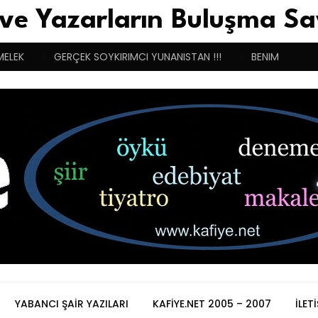
 ve Yazarların Buluşma Sa
MELEK
GERÇEK SOYKIRIMCI YUNANISTAN !!!
BENIM BUGÜN
YABANCI ŞAIR YAZILARI
KAFIYE.NET 2005 – 2007
İLET