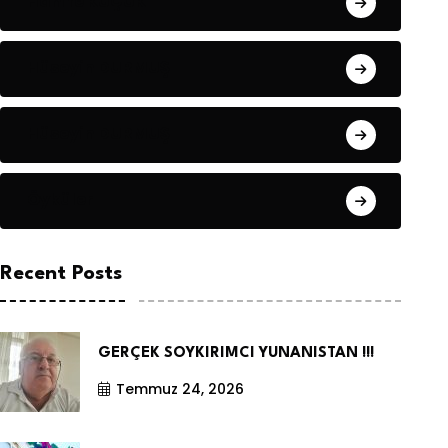
Hanife KÜÇÜK
Hüseyin DURMUŞ
Hüseyin DURMUŞ
Öyküler
Recent Posts
GERÇEK SOYKIRIMCI YUNANISTAN !!!
Temmuz 24, 2026