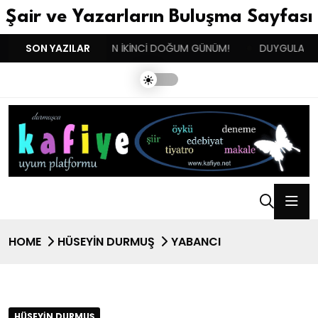
Şair ve Yazarların Buluşma Sayfası
!!
SON YAZILAR
BENIM BUGÜN İKİNCİ DOĞUM GÜNÜM!
DUYGULARIN BA
HOME
HÜSEYIN DURMUŞ
YABANCI
HÜSEYIN DURMUŞ