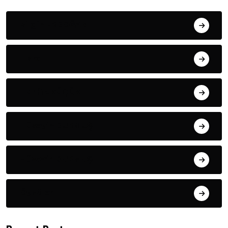
Bilgin ERDOĞAN
Fıkra
Hanife KÜÇÜK
Hüseyin DURMUŞ
Hüseyin DURMUŞ
Öyküler