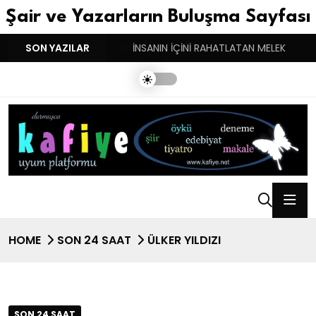
Şair ve Yazarların Buluşma Sayfası
YGULARIN BASARINDIR!
SON YAZILAR
İNSANIN İÇİNİ RAHATLATAN MELEK
HOME
SON 24 SAAT
ÜLKER YILDIZI
SON 24 SAAT