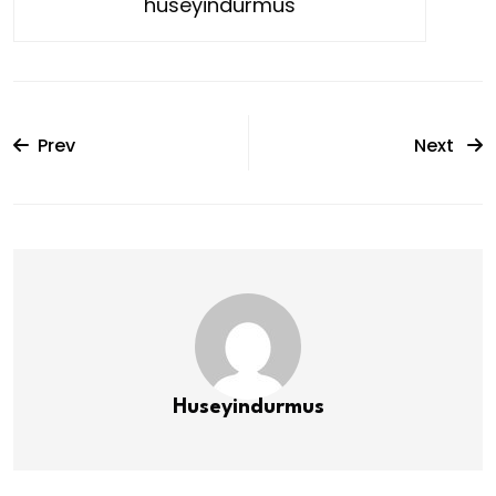
huseyindurmus
Prev
Next
Huseyindurmus