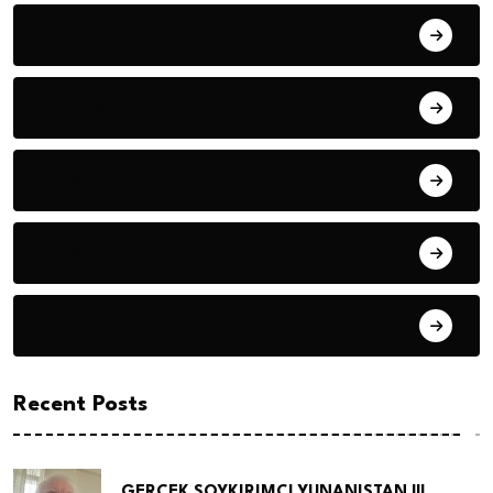
Fıkra
Hanife KÜÇÜK
Hüseyin DURMUŞ
Hüseyin DURMUŞ
Öyküler
Recent Posts
GERÇEK SOYKIRIMCI YUNANISTAN !!!