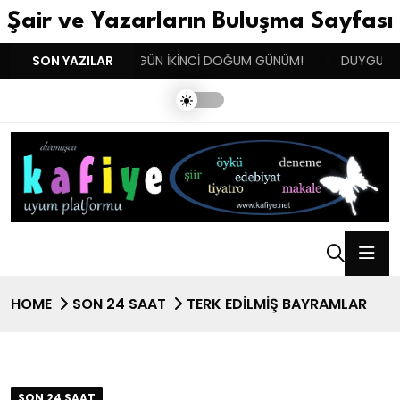
Şair ve Yazarların Buluşma Sayfası
 !!!
SON YAZILAR
BENIM BUGÜN İKİNCİ DOĞUM GÜNÜM!
DUYGULARIN 
HOME
SON 24 SAAT
TERK EDİLMİŞ BAYRAMLAR
SON 24 SAAT