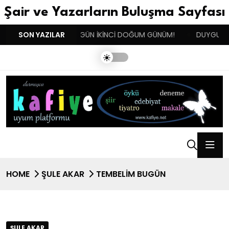
Şair ve Yazarların Buluşma Sayfası
N !!!
SON YAZILAR
BENIM BUGÜN İKİNCİ DOĞUM GÜNÜM!
DUYGULARIN 
HOME
ŞULE AKAR
TEMBELİM BUGÜN
ŞULE AKAR