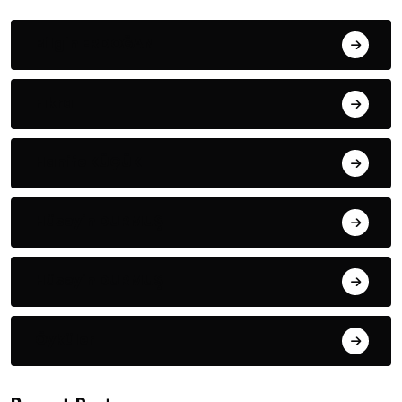
Bilgin ERDOĞAN
Fıkra
Hanife KÜÇÜK
Hüseyin DURMUŞ
Hüseyin DURMUŞ
Öyküler