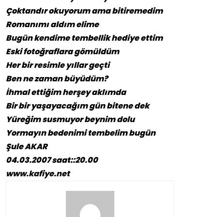
Çoktandır okuyorum ama bitiremedim
Romanımı aldım elime
Bugün kendime tembellik hediye ettim
Eski fotoğraflara gömüldüm
Her bir resimle yıllar geçti
Ben ne zaman büyüdüm?
İhmal ettiğim herşey aklımda
Bir bir yaşayacağım gün bitene dek
Yüreğim susmuyor beynim dolu
Yormayın bedenimi tembelim bugün
Şule AKAR
04.03.2007 saat::20.00
www.kafiye.net