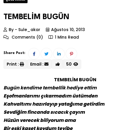
TEMBELİM BUGÜN
By - Sule_akar
Ağustos 10, 2013
Comments (0)
1 Mins Read
Share Post:
Print :
Email :
50
TEMBELİM BUGÜN
Bugün kendime tembellik hediye ettim
Eşofmanlarımı çıkarmadım üstümden
Kahvaltımı hazırlayıp yatağıma getirdim
Sevdiğim fincanda sıcacık çayım
Hüzün verecek biliyorum ama
Bir eski kaset koydum teyibe