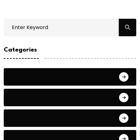
Categories
Bilgin ERDOĞAN
Fıkra
Hanife KÜÇÜK
Hüseyin DURMUŞ