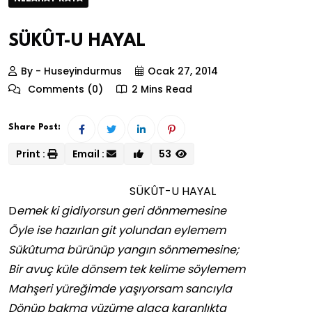
SÜKÛT-U HAYAL
By - Huseyindurmus
Ocak 27, 2014
Comments (0)
2 Mins Read
Share Post:
Print :
Email :
53
SÜKÛT-U HAYAL
D
emek ki gidiyorsun geri dönmemesine
Öyle ise hazırlan git yolundan eylemem
Sükûtuma bürünüp yangın sönmemesine;
Bir avuç küle dönsem tek kelime söylemem
Mahşeri yüreğimde yaşıyorsam sancıyla
Dönüp bakma yüzüme alaca karanlıkta