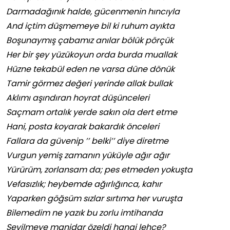
Darmadağınık halde, gücenmenin hıncıyla
And içtim düşmemeye bil ki ruhum ayıkta
Boşunaymış çabamız anılar bölük pörçük
Her bir şey yüzükoyun orda burda muallak
Hüzne tekabül eden ne varsa düne dönük
Tamir görmez değeri yerinde allak bullak
Aklımı aşındıran hoyrat düşünceleri
Saçmam ortalık yerde sakın ola dert etme
Hani, posta koyarak bakardık önceleri
Fallara da güvenip ’’ belki’’ diye diretme
Vurgun yemiş zamanın yüküyle ağır ağır
Yürürüm, zorlansam da; pes etmeden yokuşta
Vefasızlık; heybemde ağırlığınca, kahır
Yaparken göğsüm sızlar sırtıma her vuruşta
Bilemedim ne yazık bu zorlu imtihanda
Sevilmeye manidar özeldi hangi lehçe?