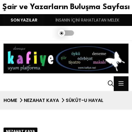
Şair ve Yazarların Buluşma Sayfası
YGULARIN BASARINDIR!
SON YAZILAR
İNSANIN İÇİNİ RAHATLATAN MELEK
HOME
NEZAHAT KAYA
SÜKÛT-U HAYAL
NEZAHAT KAYA