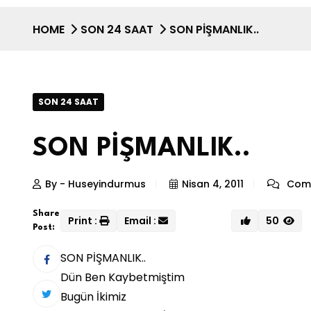
HOME
SON 24 SAAT
SON PİŞMANLIK..
SON 24 SAAT
SON PİŞMANLIK..
By - Huseyindurmus
Nisan 4, 2011
Comm
Share
Print :
Email :
50
Post:
SON PİŞMANLIK..
Dün Ben Kaybetmiştim
Bugün İkimiz