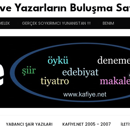
 ve Yazarların Buluşma Sa
MELEK
GERÇEK SOYKIRIMCI YUNANISTAN !!!
BENIM BUGÜN
YABANCI ŞAIR YAZILARI
KAFIYE.NET 2005 – 2007
İLET