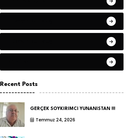
Hanife KÜÇÜK
Hüseyin DURMUŞ
Hüseyin DURMUŞ
Öyküler
Recent Posts
GERÇEK SOYKIRIMCI YUNANISTAN !!!
Temmuz 24, 2026