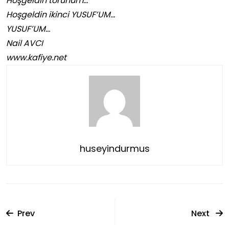
Hoşgeldin torunum…
Hoşgeldin ikinci YUSUF’UM…
YUSUF’UM…
Nail AVCI
www.kafiye.net
huseyindurmus
Prev
Next