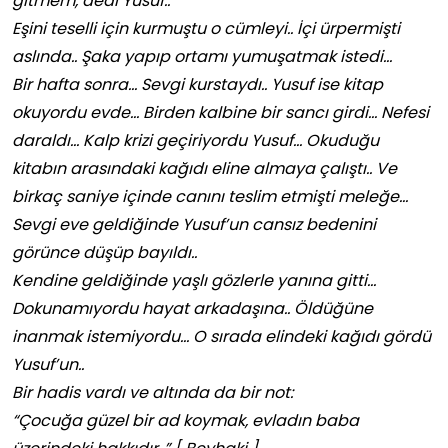
gitmem, dedi Yusuf..
Eşini teselli için kurmuştu o cümleyi.. İçi ürpermişti
aslında.. Şaka yapıp ortamı yumuşatmak istedi…
Bir hafta sonra… Sevgi kurstaydı.. Yusuf ise kitap
okuyordu evde… Birden kalbine bir sancı girdi… Nefesi
daraldı… Kalp krizi geçiriyordu Yusuf… Okuduğu
kitabın arasındaki kağıdı eline almaya
çalıştı.. Ve
birkaç saniye içinde canını teslim etmişti meleğe…
Sevgi eve geldiğinde Yusuf’un cansız bedenini
görünce düşüp bayıldı..
Kendine geldiğinde yaşlı gözlerle yanına gitti…
Dokunamıyordu hayat arkadaşına.. Öldüğüne
inanmak istemiyordu… O sırada elindeki kağıdı gördü
Yusuf’un..
Bir hadis vardı ve altında da bir not:
“Çocuğa güzel bir ad koymak, evladın baba