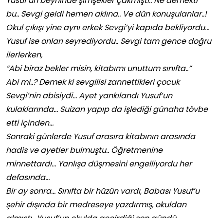
Yusuf’un beyninde şimşekler çakmıştı.. Ne demekti
bu.. Sevgi geldi hemen aklına.. Ve dün konuşulanlar..!
Okul çıkışı yine aynı erkek Sevgi’yi kapıda bekliyordu…
Yusuf ise onları seyrediyordu.. Sevgi tam gence doğru
ilerlerken,
“Abi biraz bekler misin, kitabımı unuttum sınıfta..”
Abi mi..? Demek ki sevgilisi zannettikleri çocuk
Sevgi’nin abisiydi… Ayet yankılandı Yusuf’un
kulaklarında… Suizan yapıp da işlediği günaha tövbe
etti içinden…
Sonraki günlerde Yusuf arasıra kitabının arasında
hadis ve ayetler bulmuştu.. Öğretmenine
minnettardı… Yanlışa düşmesini engelliyordu her
defasında…
Bir ay sonra… Sınıfta bir hüzün vardı, Babası Yusuf’u
şehir dışında bir medreseye yazdırmış, okuldan