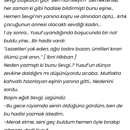
Sevgi başkaları gibi “Ben hamileyim” demektense,
her zaman ki gibi hadisle bildirmişti bunu eşine…
Hemen Sevgi’nin yanına koştu ve alnından öptü… Artık
çocuğunun annesi olacaktı sevdiği
kadın…
1 ay sonra… Yusuf uyandığında başucunda bir not
buldu yine… Bir hadis vardı:
“Lezzetleri yok eden, ağız tadını bozan, ümitleri kıran
ölümü çok anın..” [ İbni Hibban ]
Neden yazmıştı ki bunu Sevgi..? Yusuf’un dünya
zevkine daldığını mı düşünüyordu acaba.. Mutfakta
kahvaltı hazırlayan eşinin yanına gitti… Nedenini
sordu..
Başını eğdi Sevgi, üzgündü:
-Bu gece rüyamda senin öldüğünü gördüm, ben de
bu hadisi yazmak istedim..
-Merak etme, seni geç buldum hemen öyle bırakıp