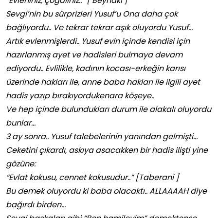
“Evleniniz, çoğalınız..” [ Beyhaki ]
Sevgi’nin bu sürprizleri Yusuf’u Ona daha çok
bağlıyordu.. Ve tekrar tekrar aşık oluyordu Yusuf…
Artık evlenmişlerdi.. Yusuf evin içinde kendisi için
hazırlanmış ayet ve hadisleri bulmaya devam
ediyordu.. Evlilikle, kadının kocası-erkeğin karısı
üzerinde hakları ile, anne baba hakları ile ilgili ayet
hadis yazıp bırakıyordukenara köşeye..
Ve hep içinde bulundukları durum ile alakalı oluyordu
bunlar…
3 ay sonra.. Yusuf talebelerinin yanından gelmişti…
Ceketini çıkardı, askıya asacakken bir hadis ilişti yine
gözüne:
“Evlat kokusu, cennet kokusudur..” [Taberani ]
Bu demek oluyordu ki baba olacaktı.. ALLAAAAH diye
bağırdı birden…