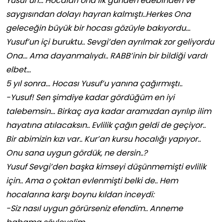
Yusuf’un… Hocaları ona ilk günden edebinden ve
saygısından dolayı hayran kalmıştı..Herkes Ona
geleceğin büyük bir hocası gözüyle bakıyordu…
Yusuf’un içi buruktu.. Sevgi’den ayrılmak zor geliyordu
Ona… Ama dayanmalıydı.. RABB’inin bir bildiği vardı
elbet…
5 yıl sonra… Hocası Yusuf’u yanına çağırmıştı..
-Yusuf! Sen şimdiye kadar gördüğüm en iyi
talebemsin… Birkaç aya kadar aramızdan ayrılıp ilim
hayatına atılacaksın.. Evlilik çağın geldi de geçiyor..
Bir abimizin kızı var.. Kur’an kursu hocalığı
yapıyor..
Onu sana uygun gördük, ne dersin..?
Yusuf Sevgi’den başka kimseyi düşünmemişti evlilik
için.. Ama o çoktan evlenmişti belki de.. Hem
hocalarına karşı boynu kıldan inceydi:
-Siz nasıl uygun görürseniz efendim.. Anneme