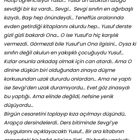
Hatip öğrencisiydi Yusuf… Yusuf’un uzaktan uzağa
sevdiği bir kız vardı… Sevgi… Sevgi sınıfın en ağırbaşlı
kızıydı.. Başı hep önündeydi… Teneffüs aralarında
evden getirdiği kitaplarını okurdu hep… Yusuf derste
gizli gizli bakardı Ona… O ise Yusuf’a hiç karşılık
vermezdi.. Görmezdi bile Yusuf’un Ona ilgisini… Oysa ki
sınıfın değil okulun en yakışıklı çocuğuydu Yusuf…
Kızlar
onunla arkadaş olmak için can atardı.. Ama O
dinine düşkün biri olduğundan zinaya düşme
korkusundan uzak dururdu onlardan… Ama ne yaptı
ise Sevgi’den uzak duramıyordu… Evet göz zinasıydı
bu yaptığı.. Ama elinde değildi, nefsine yenik
düşüyordu…
Birgün cesaretini toplayıp kıza açılmayı düşündü..
Arapça dersindelerdi.. Ders bitiminde Sevgi’ye
duygularını açıklayacaktı Yusuf… Bir ara kitabının