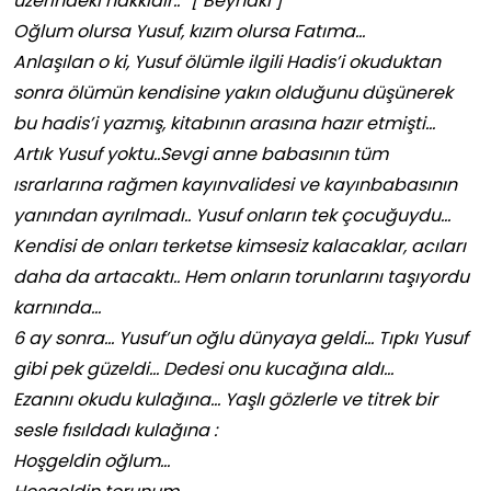
üzerindeki hakkıdır..” [ Beyhaki ]
Oğlum olursa Yusuf, kızım olursa Fatıma…
Anlaşılan o ki, Yusuf ölümle ilgili Hadis’i okuduktan
sonra ölümün kendisine yakın olduğunu düşünerek
bu hadis’i yazmış, kitabının arasına hazır etmişti…
Artık Yusuf yoktu..Sevgi anne babasının tüm
ısrarlarına rağmen kayınvalidesi ve kayınbabasının
yanından ayrılmadı.. Yusuf onların tek çocuğuydu…
Kendisi de onları terketse kimsesiz kalacaklar, acıları
daha da artacaktı.. Hem onların torunlarını taşıyordu
karnında…
6 ay sonra… Yusuf’un oğlu dünyaya geldi… Tıpkı Yusuf
gibi pek güzeldi… Dedesi onu kucağına aldı…
Ezanını okudu kulağına… Yaşlı gözlerle ve titrek bir
sesle fısıldadı kulağına :
Hoşgeldin oğlum…