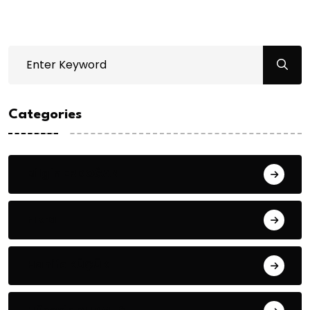
Categories
Bilgin ERDOĞAN
Fıkra
Hanife KÜÇÜK