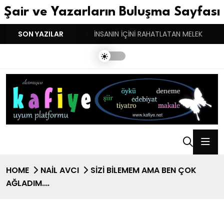
Şair ve Yazarların Buluşma Sayfası
YGULARIN BASARINDIR!
SON YAZILAR
İNSANIN İÇİNİ RAHATLATAN MELEK
HOME
NAIL AVCI
SİZİ BİLEMEM AMA BEN ÇOK
AĞLADIM….