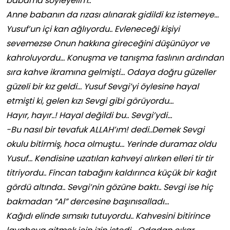
babama söyleyelim..
Anne babanın da rızası alınarak gidildi kız istemeye…
Yusuf’un içi kan ağlıyordu.. Evleneceği kişiyi
sevemezse Onun hakkına gireceğini düşünüyor ve
kahroluyordu… Konuşma ve tanışma faslının
ardından
sıra kahve ikramına gelmişti… Odaya doğru güzeller
güzeli bir kız geldi… Yusuf Sevgi’yi öylesine hayal
etmişti ki, gelen kızı Sevgi gibi görüyordu…
Hayır, hayır..! Hayal değildi bu.. Sevgi’ydi…
-Bu nasıl bir tevafuk ALLAH’ım! dedi..Demek Sevgi
okulu bitirmiş, hoca olmuştu… Yerinde duramaz oldu
Yusuf… Kendisine uzatılan kahveyi alırken elleri tir tir
titriyordu.. Fincan tabağını kaldırınca küçük bir kağıt
gördü altında.. Sevgi’nin gözüne baktı.. Sevgi ise hiç
bakmadan “Al” dercesine başınısalladı…
Kağıdı elinde sımsıkı tutuyordu.. Kahvesini bitirince