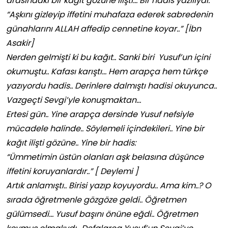
arasındaki bir kağıt gözüne ilişti… Bir hadis yazılıydı:
“Aşkını gizleyip iffetini muhafaza ederek sabredenin
günahlarını ALLAH affedip cennetine koyar..” [İbn
Asakir]
Nerden gelmişti ki bu kağıt.. Sanki biri Yusuf’un içini
okumuştu.. Kafası karıştı… Hem arapça hem türkçe
yazıyordu hadis.. Derinlere dalmıştı hadisi okuyunca..
Vazgeçti Sevgi’yle konuşmaktan…
Ertesi gün.. Yine arapça dersinde Yusuf nefsiyle
mücadele halinde.. Söylemeli içindekileri.. Yine bir
kağıt ilişti gözüne.. Yine bir hadis:
“Ümmetimin üstün olanları aşk belasına düşünce
iffetini koruyanlardır..” [ Deylemi ]
Artık anlamıştı.. Birisi yazıp koyuyordu.. Ama kim..? O
sırada öğretmenle gözgöze geldi.. Öğretmen
gülümsedi… Yusuf başını önüne eğdi.. Öğretmen