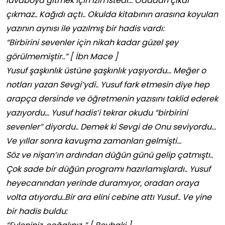
lavaboya gitmek için izin istedi… Odadan çıkar
çıkmaz.. Kağıdı açtı.. Okulda kitabının arasına koyulan
yazının aynısı ile yazılmış bir hadis vardı:
“Birbirini sevenler için nikah kadar güzel şey
görülmemiştir..” [ İbn Mace ]
Yusuf şaşkınlık üstüne şaşkınlık yaşıyordu… Meğer o
notları yazan Sevgi’ydi.. Yusuf fark etmesin diye hep
arapça dersinde ve öğretmenin yazısını taklid ederek
yazıyordu… Yusuf hadis’i tekrar okudu “birbirini
sevenler” diyordu.. Demek ki Sevgi de Onu seviyordu…
Ve yıllar sonra kavuşma zamanları gelmişti…
Söz ve nişan’ın ardından düğün günü gelip çatmıştı..
Çok sade bir düğün programı hazırlamışlardı.. Yusuf
heyecanından yerinde duramıyor, oradan oraya
volta atıyordu..Bir ara elini cebine attı Yusuf.. Ve yine
bir hadis buldu: