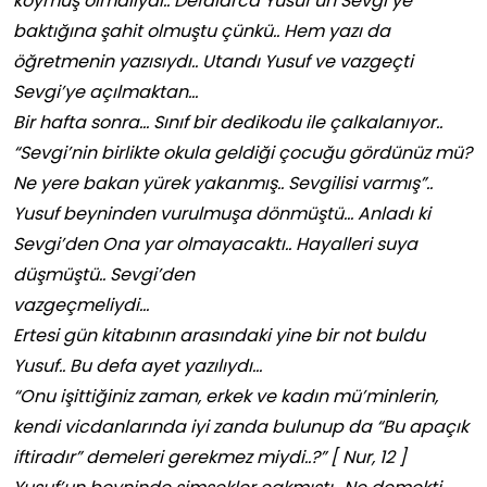
koymuş olmalıydı.. Defalarca Yusuf’un Sevgi’ye
baktığına şahit olmuştu çünkü.. Hem yazı da
öğretmenin yazısıydı.. Utandı Yusuf ve vazgeçti
Sevgi’ye açılmaktan…
Bir hafta sonra… Sınıf bir dedikodu ile çalkalanıyor..
“Sevgi’nin birlikte okula geldiği çocuğu gördünüz mü?
Ne yere bakan yürek yakanmış.. Sevgilisi varmış”..
Yusuf beyninden vurulmuşa dönmüştü… Anladı ki
Sevgi’den Ona yar olmayacaktı.. Hayalleri suya
düşmüştü.. Sevgi’den
vazgeçmeliydi…
Ertesi gün kitabının arasındaki yine bir not buldu
Yusuf.. Bu defa ayet yazılıydı…
“Onu işittiğiniz zaman, erkek ve kadın mü’minlerin,
kendi vicdanlarında iyi zanda bulunup da “Bu apaçık
iftiradır” demeleri gerekmez miydi..?” [ Nur, 12 ]