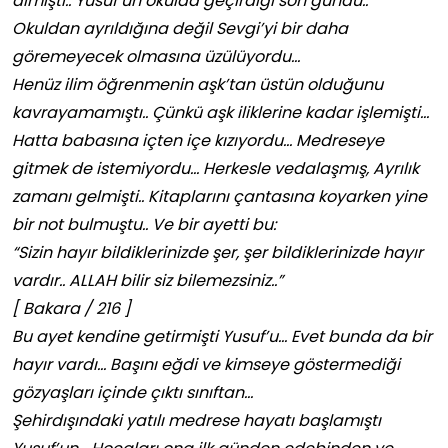
almıştı.. Yusuf’un okulda geçirdiği son gündü..
Okuldan ayrıldığına değil Sevgi’yi bir daha
göremeyecek olmasına üzülüyordu…
Henüz ilim öğrenmenin aşk’tan üstün olduğunu
kavrayamamıştı.. Çünkü aşk iliklerine kadar işlemişti…
Hatta babasına içten içe kızıyordu… Medreseye
gitmek de istemiyordu… Herkesle vedalaşmış, Ayrılık
zamanı gelmişti.. Kitaplarını çantasına koyarken yine
bir not bulmuştu.. Ve bir ayetti bu:
“Sizin hayır bildiklerinizde şer, şer bildiklerinizde hayır
vardır.. ALLAH bilir siz bilemezsiniz..”
[ Bakara / 216 ]
Bu ayet kendine getirmişti Yusuf’u… Evet bunda da bir
hayır vardı… Başını eğdi ve kimseye göstermediği
gözyaşları içinde çıktı sınıftan…
Şehirdışındaki yatılı medrese hayatı başlamıştı