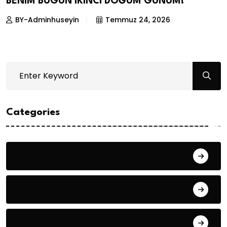
BENIM BUGÜN İKİNCİ DOĞUM GÜNÜM!
BY-Adminhuseyin
Temmuz 24, 2026
Categories
Bilgin ERDOĞAN
Fıkra
Hanife KÜÇÜK