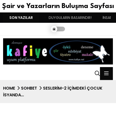
Şair ve Yazarların Buluşma Sayfası
İKİNCİ DOĞUM GÜNÜM!
SON YAZILAR
DUYGULARIN BASARINDIR!
İNSANIN
HOME
SOHBET
SESLERİM-2 İÇIMDEKI ÇOCUK
ISYANDA…