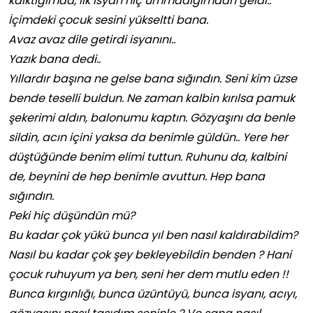
kalktığımda, ilk isyan hiç ummadığımdan geldi..
İçimdeki çocuk sesini yükseltti bana.
Avaz avaz dile getirdi isyanını..
Yazık bana dedi..
Yıllardır başına ne gelse bana sığındın. Seni kim üzse
bende teselli buldun. Ne zaman kalbin kırılsa pamuk
şekerimi aldın, balonumu kaptın. Gözyaşını da benle
sildin, acın içini yaksa da benimle güldün.. Yere her
düştüğünde benim elimi tuttun. Ruhunu da, kalbini
de, beynini de hep benimle avuttun. Hep bana
sığındın.
Peki hiç düşündün mü?
Bu kadar çok yükü bunca yıl ben nasıl kaldırabildim?
Nasıl bu kadar çok şey bekleyebildin benden ? Hani
çocuk ruhuyum ya ben, seni her dem mutlu eden !!
Bunca kırgınlığı, bunca üzüntüyü, bunca isyanı, acıyı,