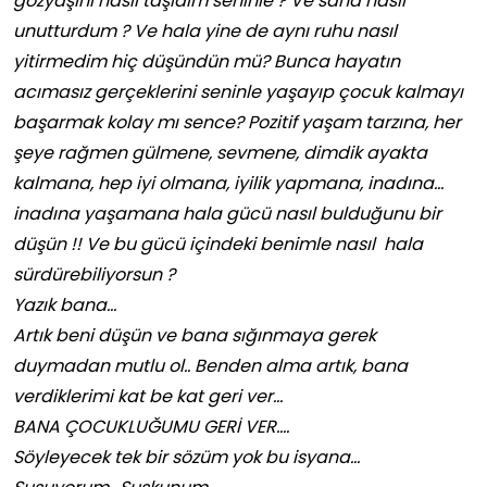
gözyaşını nasıl taşıdım seninle ? Ve sana nasıl
unutturdum ? Ve hala yine de aynı ruhu nasıl
yitirmedim hiç düşündün mü? Bunca hayatın
acımasız gerçeklerini seninle yaşayıp çocuk kalmayı
başarmak kolay mı sence? Pozitif yaşam tarzına, her
şeye rağmen gülmene, sevmene, dimdik ayakta
kalmana, hep iyi olmana, iyilik yapmana, inadına…
inadına yaşamana hala gücü nasıl bulduğunu bir
düşün !! Ve bu gücü içindeki benimle nasıl hala
sürdürebiliyorsun ?
Yazık bana…
Artık beni düşün ve bana sığınmaya gerek
duymadan mutlu ol.. Benden alma artık, bana
verdiklerimi kat be kat geri ver…
BANA ÇOCUKLUĞUMU GERİ VER….
Söyleyecek tek bir sözüm yok bu isyana…