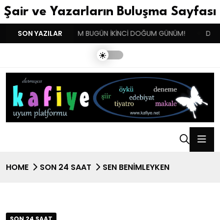
Şair ve Yazarların Buluşma Sayfası
NISTAN !!!
SON YAZILAR
BENIM BUGÜN İKİNCİ DOĞUM GÜNÜM!
DUYGUL
HOME
SON 24 SAAT
SEN BENİMLEYKEN
SON 24 SAAT