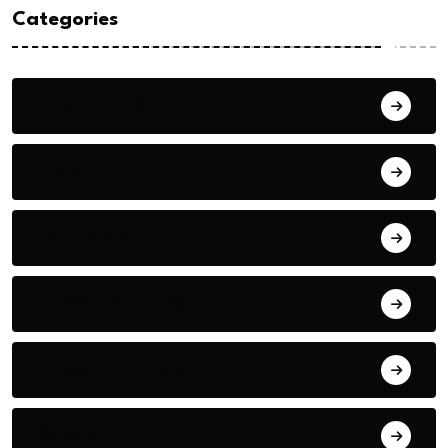
Categories
Bilgin ERDOĞAN
Fıkra
Hanife KÜÇÜK
Hüseyin DURMUŞ
Hüseyin DURMUŞ
Öyküler