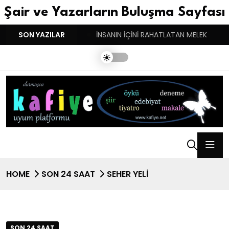
Şair ve Yazarların Buluşma Sayfası
YGULARIN BASARINDIR!
SON YAZILAR
İNSANIN İÇİNİ RAHATLATAN MELEK
HOME
SON 24 SAAT
SEHER YELI
SON 24 SAAT