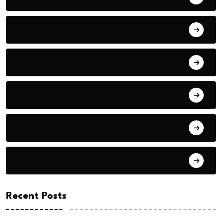
Fıkra
Hanife KÜÇÜK
Hüseyin DURMUŞ
Hüseyin DURMUŞ
Öyküler
Recent Posts