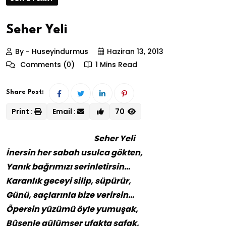
Seher Yeli
By - Huseyindurmus
Haziran 13, 2013
Comments (0)
1 Mins Read
Share Post:
Print :
Email :
70
Seher Yeli
İnersin her sabah usulca gökten,
Yanık bağrımızı serinletirsin…
Karanlık geceyi silip, süpürür,
Günü, saçlarınla bize verirsin…
Öpersin yüzümü öyle yumuşak,
Bûsenle gülümser ufakta şafak,