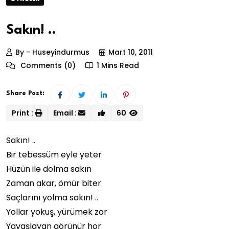
Sakın! ..
By - Huseyindurmus
Mart 10, 2011
Comments (0)
1 Mins Read
Share Post:
Print :
Email :
60
Sakın! ..
Bir tebessüm eyle yeter
Hüzün ile dolma sakın
Zaman akar, ömür biter
Saçlarını yolma sakın! ..
Yollar yokuş, yürümek zor
Yavaşlayan görünür hor