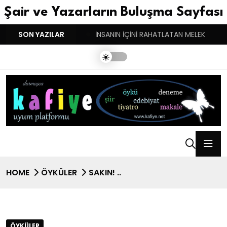
Şair ve Yazarların Buluşma Sayfası
YGULARIN BASARINDIR!
SON YAZILAR
İNSANIN İÇİNİ RAHATLATAN MELEK
HOME
ÖYKÜLER
SAKIN! ..
ÖYKÜLER