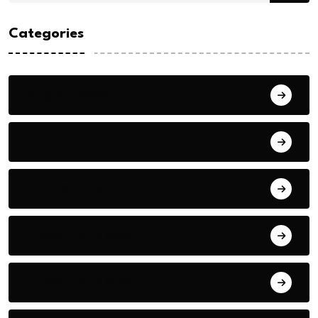
Categories
Bilgin ERDOĞAN
Fıkra
Hanife KÜÇÜK
Hüseyin DURMUŞ
Hüseyin DURMUŞ