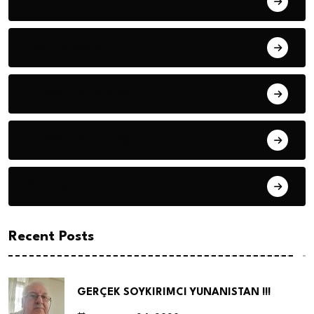
Fıkra
Hanife KÜÇÜK
Hüseyin DURMUŞ
Hüseyin DURMUŞ
Öyküler
Recent Posts
GERÇEK SOYKIRIMCI YUNANISTAN !!!