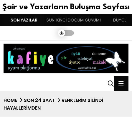
Şair ve Yazarların Buluşma Sayfası
N !!!
SON YAZILAR
BENIM BUGÜN İKİNCİ DOĞUM GÜNÜM!
DUYGULARIN 
HOME
SON 24 SAAT
RENKLERIM SILINDI
HAYALLERIMDEN