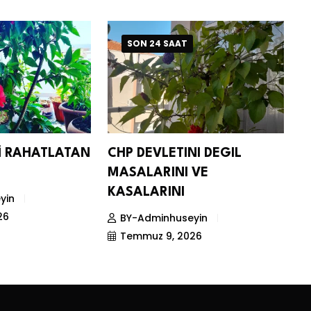
SON 24 SAAT
Nİ RAHATLATAN
CHP DEVLETINI DEGIL
D
MASALARINI VE
S
KASALARINI
yin
26
BY-Adminhuseyin
Temmuz 9, 2026