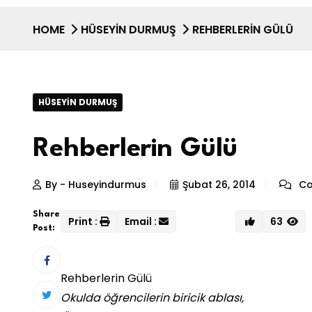
HOME
HÜSEYIN DURMUŞ
REHBERLERIN GÜLÜ
HÜSEYIN DURMUŞ
Rehberlerin Gülü
By - Huseyindurmus
Şubat 26, 2014
Co
Share
Print :
Email :
63
Post:
Rehberlerin Gülü
Okulda öğrencilerin biricik ablası,