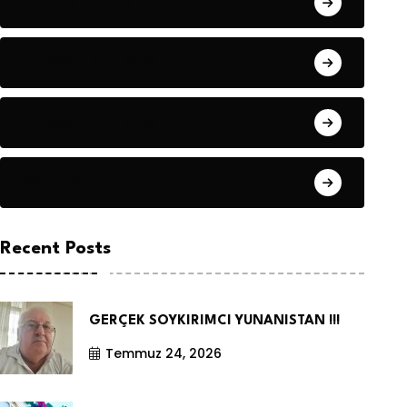
Hanife KÜÇÜK
Hüseyin DURMUŞ
Hüseyin DURMUŞ
Öyküler
Recent Posts
GERÇEK SOYKIRIMCI YUNANISTAN !!!
Temmuz 24, 2026