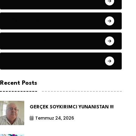
Hanife KÜÇÜK
Hüseyin DURMUŞ
Hüseyin DURMUŞ
Öyküler
Recent Posts
GERÇEK SOYKIRIMCI YUNANISTAN !!!
Temmuz 24, 2026