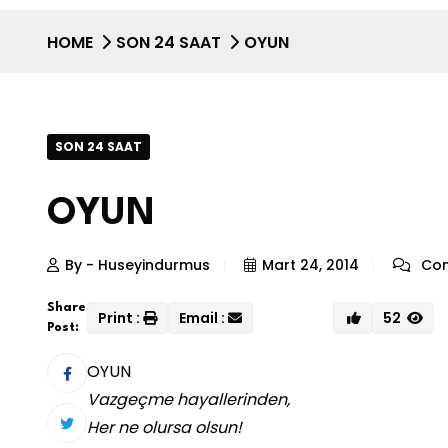
HOME
SON 24 SAAT
OYUN
SON 24 SAAT
OYUN
By - Huseyindurmus
Mart 24, 2014
Com
Share
Print :
Email :
52
Post:
OYUN
Vazgeçme hayallerinden,
Her ne olursa olsun!