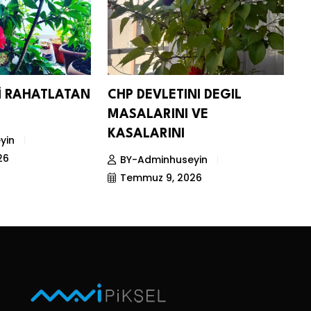
Nİ RAHATLATAN
CHP DEVLETINI DEGIL
D
MASALARINI VE
S
KASALARINI
yin
26
BY-Adminhuseyin
Temmuz 9, 2026