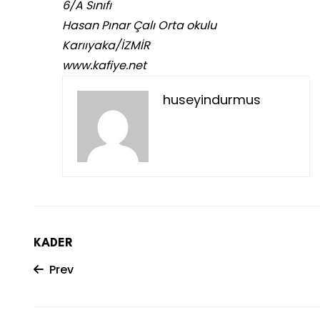
6/A Sınıfı
Hasan Pınar Çalı Orta okulu
Karııyaka/İZMİR
www.kafiye.net
huseyindurmus
KADER
Prev