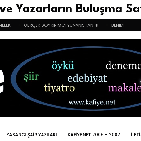
 ve Yazarların Buluşma Sa
MELEK
GERÇEK SOYKIRIMCI YUNANISTAN !!!
BENIM BUGÜN
YABANCI ŞAIR YAZILARI
KAFIYE.NET 2005 – 2007
İLET