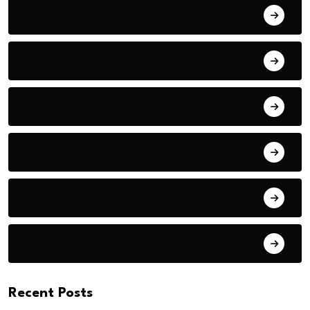
Bilgin ERDOĞAN
Fıkra
Hanife KÜÇÜK
Hüseyin DURMUŞ
Hüseyin DURMUŞ
Öyküler
Recent Posts