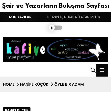
Şair ve Yazarların Buluşma Sayfası
YGULARIN BASARINDIR!
SON YAZILAR
İNSANIN İÇİNİ RAHATLATAN MELEK
HOME
HANIFE KÜÇÜK
ÖYLE BİR ADAM
HANIFE KÜÇÜK