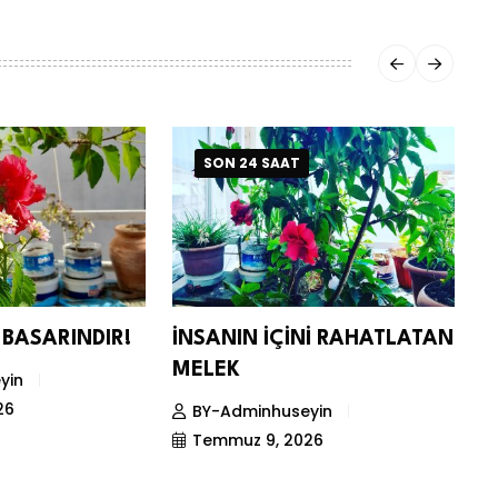
SON 24 SAAT
BASARINDIR!
İNSANIN İÇİNİ RAHATLATAN
C
MELEK
M
yin
K
26
BY-Adminhuseyin
Temmuz 9, 2026