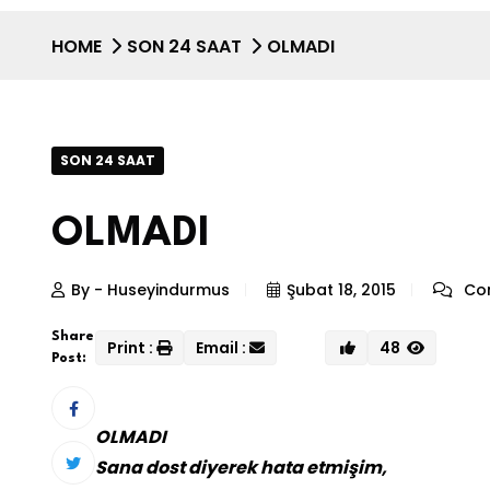
HOME
SON 24 SAAT
OLMADI
SON 24 SAAT
OLMADI
By - Huseyindurmus
Şubat 18, 2015
Com
Share
Print :
Email :
48
Post:
OLMADI
Sana dost diyerek hata etmişim,