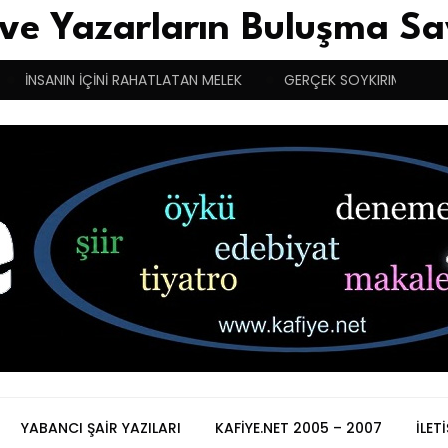
 ve Yazarların Buluşma Sa
İNSANIN İÇİNİ RAHATLATAN MELEK
GERÇEK SOYKIRIMCI YUNANIS
YABANCI ŞAIR YAZILARI
KAFIYE.NET 2005 – 2007
İLET