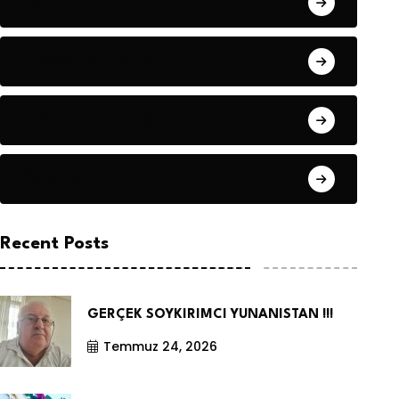
Hanife KÜÇÜK
Hüseyin DURMUŞ
Hüseyin DURMUŞ
Öyküler
Recent Posts
GERÇEK SOYKIRIMCI YUNANISTAN !!!
Temmuz 24, 2026