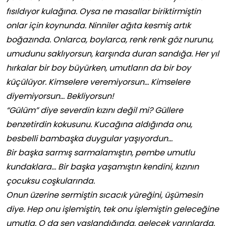
fısıldıyor kulağına. Oysa ne masallar biriktirmiştin
onlar için koynunda. Ninniler ağıta kesmiş artık
boğazında. Onlarca, boylarca, renk renk göz nurunu,
umudunu saklıyorsun, karşında duran sandığa. Her yıl
hırkalar bir boy büyürken, umutların da bir boy
küçülüyor. Kimselere veremiyorsun… Kimselere
diyemiyorsun… Bekliyorsun!
“Gülüm” diye severdin kızını değil mi? Güllere
benzetirdin kokusunu. Kucağına aldığında onu,
besbelli bambaşka duygular yaşıyordun…
Bir başka sarmış sarmalamıştın, pembe umutlu
kundaklara… Bir başka yaşamıştın kendini, kızının
çocuksu coşkularında.
Onun üzerine sermiştin sıcacık yüreğini, üşümesin
diye. Hep onu işlemiştin, tek onu işlemiştin geleceğine
umutla. O da sen yaşlandığında, gelecek yarınlarda,