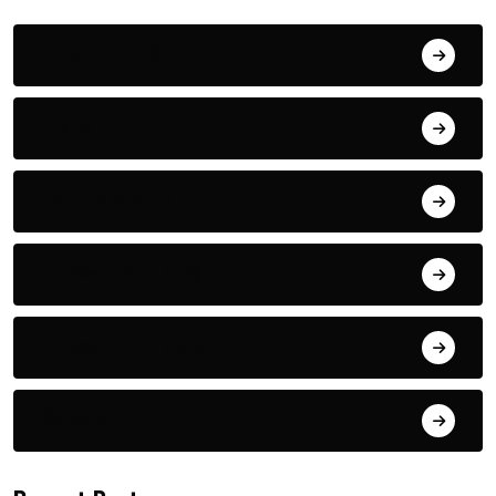
Bilgin ERDOĞAN
Fıkra
Hanife KÜÇÜK
Hüseyin DURMUŞ
Hüseyin DURMUŞ
Öyküler