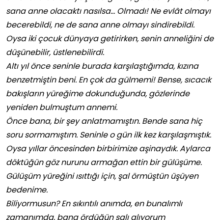
sana anne olacaktı nasılsa… Olmadı! Ne evlât olmayı
becerebildi, ne de sana anne olmayı sindirebildi.
Oysa iki çocuk dünyaya getirirken, senin anneliğini de
düşünebilir, üstlenebilirdi.
Altı yıl önce seninle burada karşılaştığımda, kızına
benzetmiştin beni. En çok da gülmemi! Bense, sıcacık
bakışların yüreğime dokunduğunda, gözlerinde
yeniden bulmuştum annemi.
Önce bana, bir şey anlatmamıştın. Bende sana hiç
soru sormamıştım. Seninle o gün ilk kez karşılaşmıştık.
Oysa yıllar öncesinden birbirimize aşinaydık. Aylarca
döktüğün göz nurunu armağan ettin bir gülüşüme.
Gülüşüm yüreğini ısıttığı için, şal örmüştün üşüyen
bedenime.
Biliyormusun? En sıkıntılı anımda, en bunalımlı
zamanımda, bana ördüğün şalı alıyorum