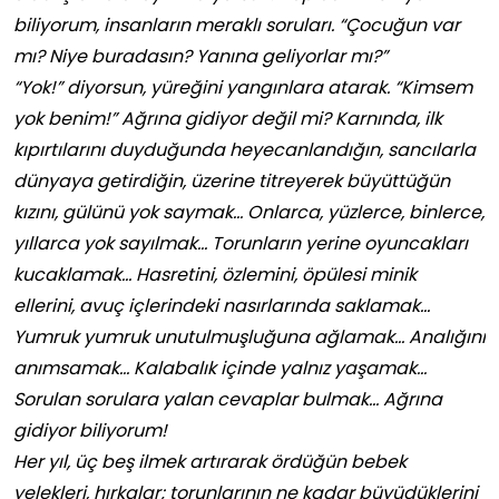
biliyorum, insanların meraklı soruları. “Çocuğun var
mı? Niye buradasın? Yanına geliyorlar mı?”
“Yok!” diyorsun, yüreğini yangınlara atarak. “Kimsem
yok benim!” Ağrına gidiyor değil mi? Karnında, ilk
kıpırtılarını duyduğunda heyecanlandığın, sancılarla
dünyaya getirdiğin, üzerine titreyerek büyüttüğün
kızını, gülünü yok saymak… Onlarca, yüzlerce, binlerce,
yıllarca yok sayılmak… Torunların yerine oyuncakları
kucaklamak… Hasretini, özlemini, öpülesi minik
ellerini, avuç içlerindeki nasırlarında saklamak…
Yumruk yumruk unutulmuşluğuna ağlamak… Analığını
anımsamak… Kalabalık içinde yalnız yaşamak…
Sorulan sorulara yalan cevaplar bulmak… Ağrına
gidiyor biliyorum!
Her yıl, üç beş ilmek artırarak ördüğün bebek
yelekleri, hırkalar; torunlarının ne kadar büyüdüklerini