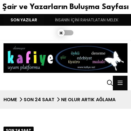
Şair ve Yazarların Buluşma Sayfası
YGULARIN BASARINDIR!
SON YAZILAR
İNSANIN İÇİNİ RAHATLATAN MELEK
HOME
SON 24 SAAT
NE OLUR ARTIK AĞLAMA
SON 24 SAAT