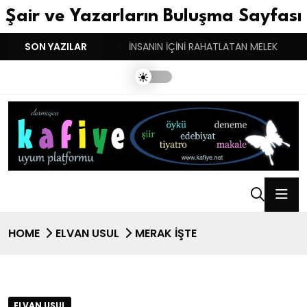
Şair ve Yazarların Buluşma Sayfası
YGULARIN BASARINDIR!
SON YAZILAR
İNSANIN İÇİNİ RAHATLATAN MELEK
HOME
ELVAN USUL
MERAK İŞTE
ELVAN USUL