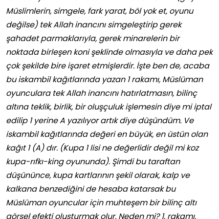
Müslimlerin, simgele, fark yarat, böl yok et, oyunu
değilse) tek Allah inancını simgeleştirip gerek
şahadet parmaklarıyla, gerek minarelerin bir
noktada birleşen koni şeklinde olmasıyla ve daha pek
çok şekilde bire işaret etmişlerdir. İşte ben de, acaba
bu iskambil kağıtlarında yazan 1 rakamı, Müslüman
oyunculara tek Allah inancını hatırlatmasın, bilinç
altına teklik, birlik, bir oluşçuluk işlemesin diye mi iptal
edilip 1 yerine A yazılıyor artık diye düşündüm. Ve
iskambil kağıtlarında değeri en büyük, en üstün olan
kağıt 1 (A) dır. (Kupa 1 lisi ne değerlidir değil mi koz
kupa-rıfkı-king oyununda). Şimdi bu taraftan
düşününce, kupa kartlarının şekil olarak, kalp ve
kalkana benzediğini de hesaba katarsak bu
Müslüman oyuncular için muhteşem bir bilinç altı
görsel efekti oluşturmak olur. Neden mi? 1, rakamı,