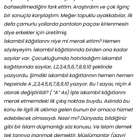
bahsedilmediğini fark ettim. Araştırdım ve çok ilginç
bir sonuçla karşılaştım. Meğer topuklu ayakkabılar, ilk
defa çamurlu yollarda pantolon paçası kirlenmesin
diye erkekler için üretilmiş.
İskambil kâğıtlarını niye mi merak ettim? Hemen
söyleyeyim. İskambil kâğıtlarında birden ona kadar
sayılar var. Çocukluğumda hatırladığım iskambil
kağıtlarında sayılar, 1,2,3,4,5,6,7,8,9,10 şeklinde
yazıyordu. Şimdiki iskambil kağıtlarının hemen hemen
hepsinde A ,2,3,4,5,6,7,8,9,10 yazıyor. Bu 1 sayısı, niçin A
olarak değiştirildi? ( “A” As) İşte iskambil kâğıtlarını
merak etmemdeki ilk çıkış noktası buydu. Aslında bu
konu ile ilgili ilk aklıma gelen bunun bir amaca hizmet
edebilecek olmasıydı. Nasıl mı? Dünyada, bildiğiniz
gibi bir İslam düşmanlığı söz konusu. Ve İslam demek
tek tanrıya inanmak demektir. Müslümanlar (gayri