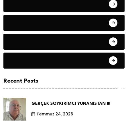
Hanife KÜÇÜK
Hüseyin DURMUŞ
Hüseyin DURMUŞ
Öyküler
Recent Posts
GERÇEK SOYKIRIMCI YUNANISTAN !!!
Temmuz 24, 2026