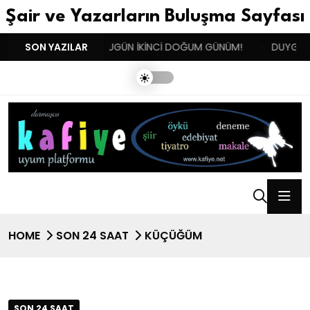
Şair ve Yazarların Buluşma Sayfası
AN !!!
SON YAZILAR
BENIM BUGÜN İKİNCİ DOĞUM GÜNÜM!
DUYGULARIN
HOME
SON 24 SAAT
KÜÇÜĞÜM
SON 24 SAAT