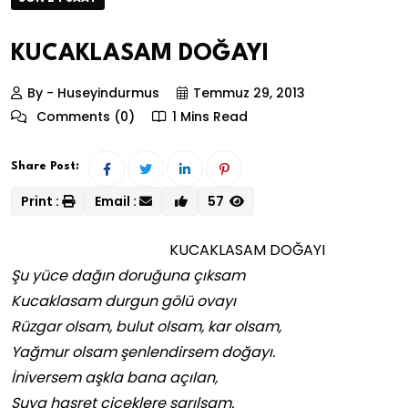
KUCAKLASAM DOĞAYI
By - Huseyindurmus
Temmuz 29, 2013
Comments (0)
1 Mins Read
Share Post:
Print :
Email :
57
KUCAKLASAM DOĞAYI
Şu yüce dağın doruğuna çıksam
Kucaklasam durgun gölü ovayı
Rüzgar olsam, bulut olsam, kar olsam,
Yağmur olsam şenlendirsem doğayı.
İniversem aşkla bana açılan,
Suya hasret çiçeklere sarılsam.