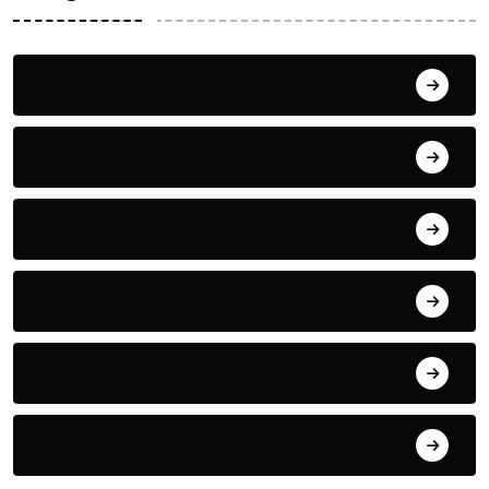
Bilgin ERDOĞAN
Fıkra
Hanife KÜÇÜK
Hüseyin DURMUŞ
Hüseyin DURMUŞ
Öyküler