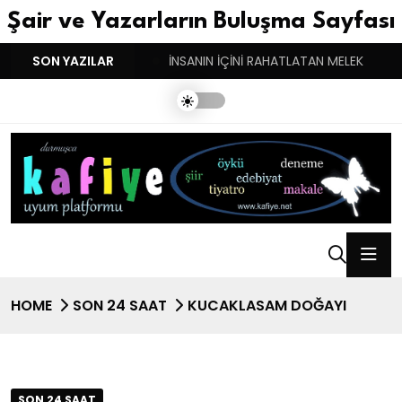
Şair ve Yazarların Buluşma Sayfası
YGULARIN BASARINDIR!
SON YAZILAR
İNSANIN İÇİNİ RAHATLATAN MELEK
HOME
SON 24 SAAT
KUCAKLASAM DOĞAYI
SON 24 SAAT