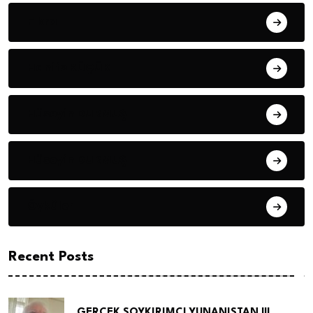
Fıkra
Hanife KÜÇÜK
Hüseyin DURMUŞ
Hüseyin DURMUŞ
Öyküler
Recent Posts
GERÇEK SOYKIRIMCI YUNANISTAN !!!