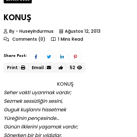
KONUŞ
By - Huseyindurmus
Ağustos 12, 2013
Comments (0)
1 Mins Read
Share Post:
Print :
Email :
52
KONUŞ
Seher vakti uyanmak vardır;
Sezmek sessizliğin sesini,
Guguk kuşlarını hissetmek
Yüreğinin pençesinde…
Günün ilklerini yaşamak vardır;
Sönerken bir bir yıldızlar.