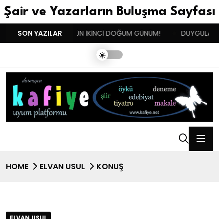
Şair ve Yazarların Buluşma Sayfası
!!!
SON YAZILAR
BENIM BUGÜN İKİNCİ DOĞUM GÜNÜM!
DUYGULARIN BA
HOME
ELVAN USUL
KONUŞ
ELVAN USUL