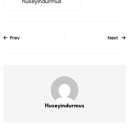
huseyindurmus
Prev
Next
Huseyindurmus