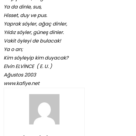
Ya da dinle, sus,
Hisset, duy ve pus.
Yaprak söyler, ağaç dinler,
Yıldız söyler, güneş dinler.
Vakit öyleyi de bulacak!
Ya o an;
Kim söyleyip kim duyacak?
Elvin ELVİNCE ( E. U. )
Ağustos 2003
www.kafiye.net