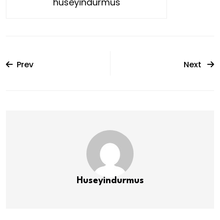
huseyindurmus
Prev
Next
Huseyindurmus