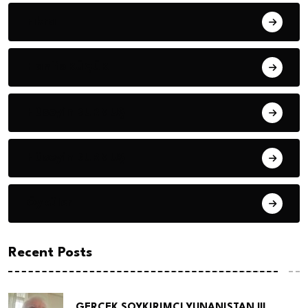
Fıkra
Hanife KÜÇÜK
Hüseyin DURMUŞ
Hüseyin DURMUŞ
Öyküler
Recent Posts
GERÇEK SOYKIRIMCI YUNANISTAN !!!