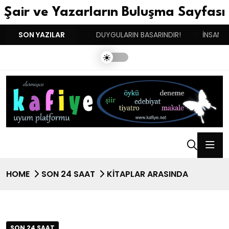
Şair ve Yazarların Buluşma Sayfası
İKİNCİ DOĞUM GÜNÜM!
SON YAZILAR
DUYGULARIN BASARINDIR!
İNSANIN
HOME
SON 24 SAAT
KİTAPLAR ARASINDA
SON 24 SAAT