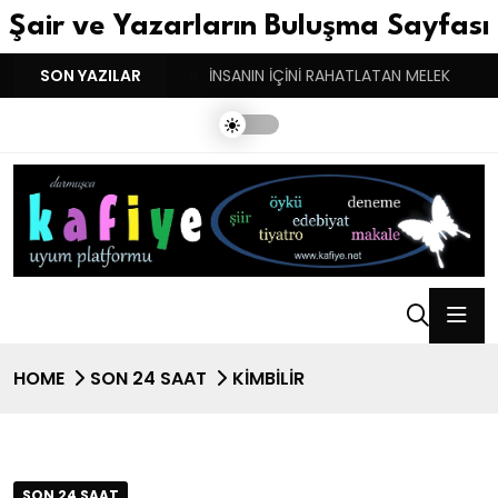
Şair ve Yazarların Buluşma Sayfası
YGULARIN BASARINDIR!
SON YAZILAR
İNSANIN İÇİNİ RAHATLATAN MELEK
HOME
SON 24 SAAT
KİMBİLİR
SON 24 SAAT