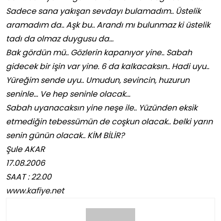
Sadece sana yakışan sevdayı bulamadım.. Üstelik
aramadım da.. Aşk bu.. Arandı mı bulunmaz ki üstelik
tadı da olmaz duygusu da…
Bak gördün mü.. Gözlerin kapanıyor yine.. Sabah
gidecek bir işin var yine. 6 da kalkacaksın.. Hadi uyu..
Yüreğim sende uyu.. Umudun, sevincin, huzurun
seninle… Ve hep seninle olacak…
Sabah uyanacaksın yine neşe ile.. Yüzünden eksik
etmediğin tebessümün de coşkun olacak.. belki yarın
senin günün olacak.. KİM BİLİR?
Şule AKAR
17.08.2006
SAAT : 22.00
www.kafiye.net