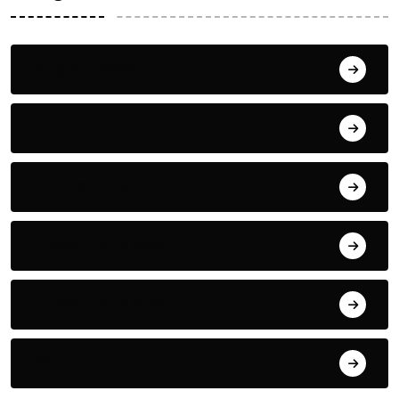
Bilgin ERDOĞAN
Fıkra
Hanife KÜÇÜK
Hüseyin DURMUŞ
Hüseyin DURMUŞ
Öyküler