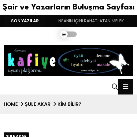
Şair ve Yazarların Buluşma Sayfası
YGULARIN BASARINDIR!
SON YAZILAR
İNSANIN İÇİNİ RAHATLATAN MELEK
HOME
ŞULE AKAR
KİM BİLİR?
ŞULE AKAR