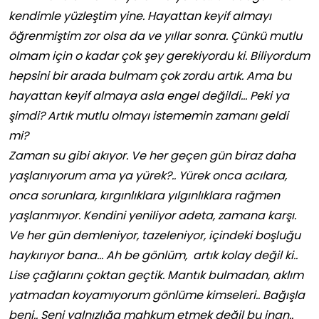
kendimle yüzleştim yine. Hayattan keyif almayı
öğrenmiştim zor olsa da ve yıllar sonra. Çünkü mutlu
olmam için o kadar çok şey gerekiyordu ki. Biliyordum
hepsini bir arada bulmam çok zordu artık. Ama bu
hayattan keyif almaya asla engel değildi… Peki ya
şimdi? Artık mutlu olmayı istememin zamanı geldi
mi?
Zaman su gibi akıyor. Ve her geçen gün biraz daha
yaşlanıyorum ama ya yürek?.. Yürek onca acılara,
onca sorunlara, kırgınlıklara yılgınlıklara rağmen
yaşlanmıyor. Kendini yeniliyor adeta, zamana karşı.
Ve her gün demleniyor, tazeleniyor, içindeki boşluğu
haykırıyor bana… Ah be gönlüm, artık kolay değil ki..
Lise çağlarını çoktan geçtik. Mantık bulmadan, aklım
yatmadan koyamıyorum gönlüme kimseleri.. Bağışla
beni.. Seni yalnızlığa mahkum etmek değil bu inan..