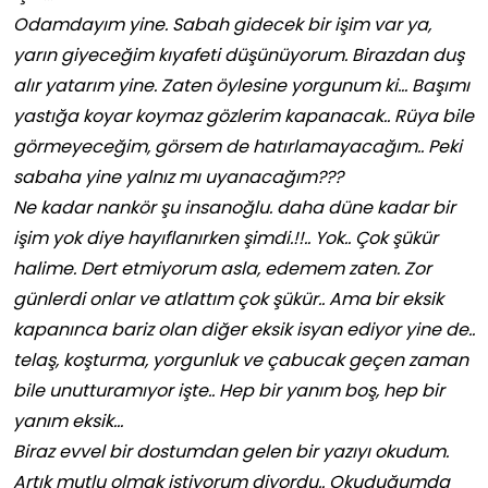
Odamdayım yine. Sabah gidecek bir işim var ya,
yarın giyeceğim kıyafeti düşünüyorum. Birazdan duş
alır yatarım yine. Zaten öylesine yorgunum ki… Başımı
yastığa koyar koymaz gözlerim kapanacak.. Rüya bile
görmeyeceğim, görsem de hatırlamayacağım.. Peki
sabaha yine yalnız mı uyanacağım???
Ne kadar nankör şu insanoğlu. daha düne kadar bir
işim yok diye hayıflanırken şimdi.!!.. Yok.. Çok şükür
halime. Dert etmiyorum asla, edemem zaten. Zor
günlerdi onlar ve atlattım çok şükür.. Ama bir eksik
kapanınca bariz olan diğer eksik isyan ediyor yine de..
telaş, koşturma, yorgunluk ve çabucak geçen zaman
bile unutturamıyor işte.. Hep bir yanım boş, hep bir
yanım eksik…
Biraz evvel bir dostumdan gelen bir yazıyı okudum.
Artık mutlu olmak istiyorum diyordu.. Okuduğumda