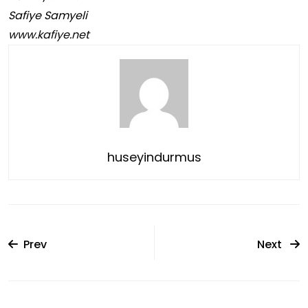
Safiye Samyeli
www.kafiye.net
huseyindurmus
Prev
Next