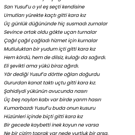
Sarı Yusuf’u o yıl eş seçti kendisine
Umutları yürekte kaçtı gitti kara kız
Üç günlük düğününde hiç susmadı zurnalar
Sevince ortak oldu gökte uçan turnalar
Çağıl çağıl çağladı hizmet için kurnalar
Mutluluktan bir yudum içti gitti kara kız
Hem kördü, hem de dilsiz, kulağı da sağırdı.
Eli şevikti ama yükü biraz ağırdı.
Yâr dediği Yusuf’a dörtte oğlan doğurdu
Gururdan kanat taktı uçtu gitti kara kız.
Şahidiydi yükünün avucunda nasırı
Üç beş naylon kabı var birde yarım hasırı
Kumarbazdı Yusuf’u buda onun kusuru
Hüzünleri içinde biçti gitti kara kız
Bir gecede kaybetti inek koyun ne varsa
Ne bir cizim toprak var nede yurtluk bir arsa.