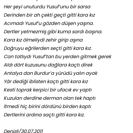
Her şeyi unuturdu Yusuf’unu bir sarsa
Derinden bir ah çekti geçti gitti kara kız
Acımadı Yusuf’u gözden düşen yaşına.
Dertler yetmezmiş gibi kuma sardı başına.
Kara kız ölmeliydi zehir girip aşına
Doğruyu eğrilerden seçti gitti kara kız.
Can tatlıydı Yusuf’tan bu yerden gitmek gerek
Aldı dört kuzusunu dağlara kaçtı direk
Antalya dan Burdur’a yürüdü yalın ayak
Yâr dediği iblisten kaçtı gitti kara kız
Kesti toprak kerpici bir ufacık ev yaptı
Kuzuları derdine derman olan tek haptı
İtmedi hiç birini dördünü birden kaptı
Dertlerini ardına saçtı gitti kara kız.
Denizli/30.07.2011