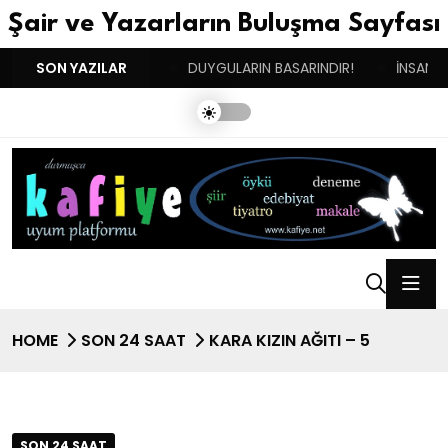
Şair ve Yazarların Buluşma Sayfası
İKİNCİ DOĞUM GÜNÜM!
SON YAZILAR
DUYGULARIN BASARINDIR!
İNSANIN
HOME
SON 24 SAAT
KARA KIZIN AĞITI – 5
SON 24 SAAT