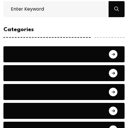
Categories
Bilgin ERDOĞAN
Fıkra
Hanife KÜÇÜK
Hüseyin DURMUŞ