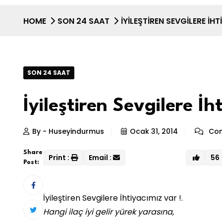
HOME
SON 24 SAAT
İYILEŞTIREN SEVGILERE İHT
SON 24 SAAT
İyileştiren Sevgilere İh
By - Huseyindurmus
Ocak 31, 2014
Com
Share
Print :
Email :
56
Post:
İyileştiren Sevgilere İhtiyacımız var !.
Hangi ilaç iyi gelir yürek yarasına,