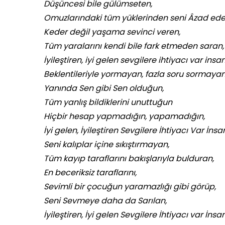
Düşüncesi bile gülümseten,
Omuzlarındaki tüm yüklerinden seni Âzad ede
Keder değil yaşama sevinci veren,
Tüm yaralarını kendi bile fark etmeden saran,
İyileştiren, iyi gelen sevgilere ihtiyacı var insan
Beklentileriyle yormayan, fazla soru sormayan
Yanında Sen gibi Sen olduğun,
Tüm yanlış bildiklerini unuttuğun
Hiçbir hesap yapmadığın, yapamadığın,
İyi gelen, İyileştiren Sevgilere İhtiyacı Var İnsa
Seni kalıplar içine sıkıştırmayan,
Tüm kayıp taraflarını bakışlarıyla bulduran,
En beceriksiz taraflarını,
Sevimli bir çocuğun yaramazlığı gibi görüp,
Seni Sevmeye daha da Sarılan,
İyileştiren, İyi gelen Sevgilere İhtiyacı var İnsa