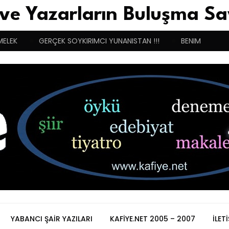
 ve Yazarların Buluşma Sa
MELEK
GERÇEK SOYKIRIMCI YUNANISTAN !!!
BENIM BUGÜN
YABANCI ŞAIR YAZILARI
KAFIYE.NET 2005 – 2007
İLET