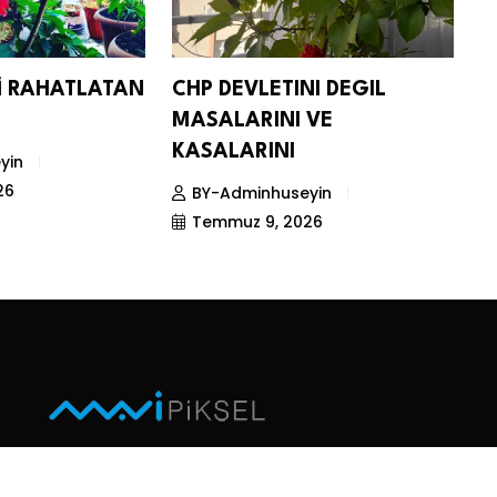
Nİ RAHATLATAN
CHP DEVLETINI DEGIL
D
MASALARINI VE
S
KASALARINI
yin
26
BY-Adminhuseyin
Temmuz 9, 2026