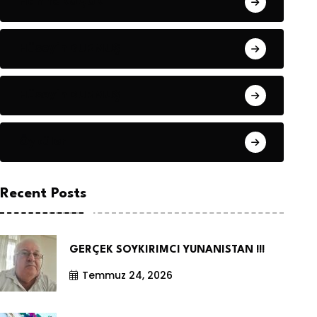
Hanife KÜÇÜK
Hüseyin DURMUŞ
Hüseyin DURMUŞ
Öyküler
Recent Posts
GERÇEK SOYKIRIMCI YUNANISTAN !!!
Temmuz 24, 2026