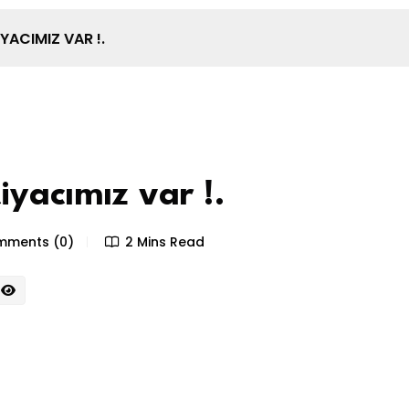
IYACIMIZ VAR !.
tiyacımız var !.
ments (0)
2 Mins Read