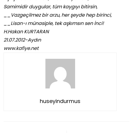
Samimidir duygular, tüm kaygıyı bitirsin,
__Vazgeçilmez bir arzu, her şeyde hep birinci,
__Lisan-ı münasiple, tek aşkımsın sen İnci!
H.Hakan KURTARAN
21.07.2012-Aydın
www.kafiye.net
huseyindurmus