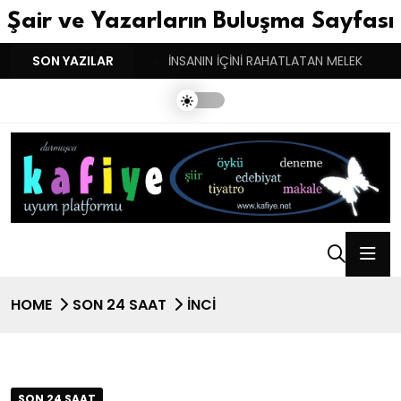
Şair ve Yazarların Buluşma Sayfası
YGULARIN BASARINDIR!
SON YAZILAR
İNSANIN İÇİNİ RAHATLATAN MELEK
HOME
SON 24 SAAT
İNCİ
SON 24 SAAT