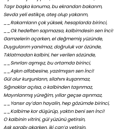
Taşır başka konuma, bu ekrandan bakarım,
Sevda yeli estikçe, ateş olup yakarım,
__Rakamların çok yüksek, hesaplarda birinci,
__Ok hedeften sapmazsa, kalbimdesin sen İnci!
Gamzelerin açarken, el değmemiş yüzünde,
Duygularım yanılmaz, doğruluk var özünde,
Tıklatmadan kalbini, her verilen sözünde,
__Sınırları aşmışız, bu ortamda birinci,
__Aşkın alfabesine, yazılmışsın sen İnci!
Gül olur kurşunların, silahını kuşanmaz,
Sığınaklar açılsa, o kalbinden taşınmaz,
Mayınlanmış yüreğim, yıllar geçse aşınmaz,
__Yansır ay’dan hayalin, hep gözümde birinci,
__Kalbime kor düşürüp, yaktın beni sen İnci!
O kalbinin vitrini, gül yüzünü getirsin,
Aşk şarabı akarken, iki can’a yetirsin,