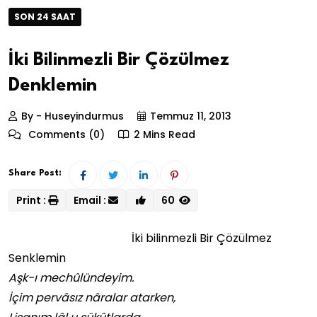
SON 24 SAAT
İki Bilinmezli Bir Çözülmez
Denklemin
By - Huseyindurmus
Temmuz 11, 2013
Comments (0)
2 Mins Read
Share Post:
Print :
Email :
60
İki bilinmezli Bir Çözülmez
Senklemin
Aşk-ı mechûlündeyim.
İçim pervâsız nâralar atarken,