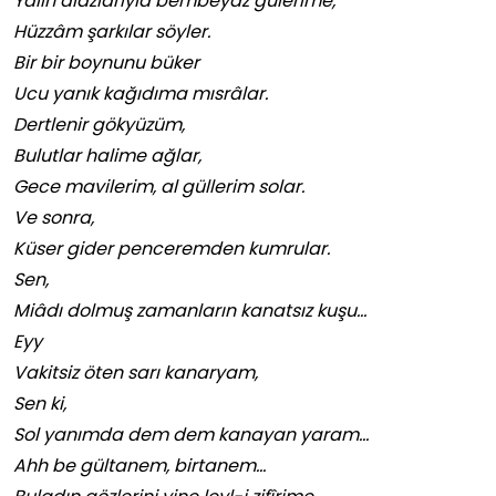
Yalın alazlarıyla bembeyaz gülerime,
Hüzzâm şarkılar söyler.
Bir bir boynunu büker
Ucu yanık kağıdıma mısrâlar.
Dertlenir gökyüzüm,
Bulutlar halime ağlar,
Gece mavilerim, al güllerim solar.
Ve sonra,
Küser gider penceremden kumrular.
Sen,
Miâdı dolmuş zamanların kanatsız kuşu…
Eyy
Vakitsiz öten sarı kanaryam,
Sen ki,
Sol yanımda dem dem kanayan yaram…
Ahh be gültanem, birtanem…