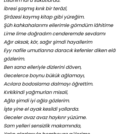
Lisanım lâl u sükûtlarda.
İbresi şaşmış kırık bir terâzî,
Şirâzesi kaymış kitap gibi yüreğim.
Şûh kahkahalarımı ellerimle gömdüm lâhitime
Lime lime doğradım cenderemde sevdamı
Ağır aksak, kör, sağır şimdi hayallerim
Eyy nafile umutlarına daracık kefenler diken elâ
gözlerim.
Ben sana elleriyle dizlerini döven,
Gecelerce boynu bükük ağlamayı,
Acılara bodoslama dalmayı öğrettim.
Kırkikindi yağmurları misali,
Ağla şimdi iyi ağla gözlerim.
İşte yine el ayak kesildi yollarda.
Geceler avaz avaz haykırır yüzüme.
Sam yelleri sensizlik makamında,