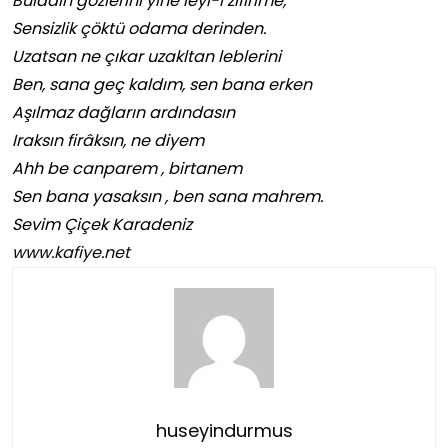
Buladın gözlerini yine leyl-i zifîrime,
Sensizlik çöktü odama derinden.
Uzatsan ne çıkar uzakltan leblerini
Ben, sana geç kaldım, sen bana erken
Aşılmaz dağların ardındasın
Iraksın firâksın, ne diyem
Ahh be canparem , birtanem
Sen bana yasaksın , ben sana mahrem.
Sevim Çiçek Karadeniz
www.kafiye.net
huseyindurmus