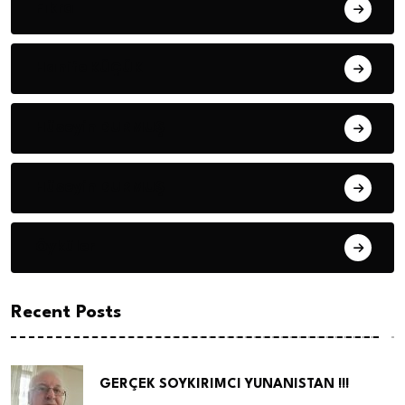
Fıkra
Hanife KÜÇÜK
Hüseyin DURMUŞ
Hüseyin DURMUŞ
Öyküler
Recent Posts
GERÇEK SOYKIRIMCI YUNANISTAN !!!