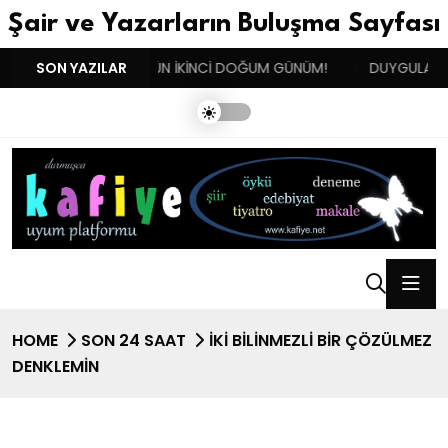
Şair ve Yazarların Buluşma Sayfası
!!
SON YAZILAR
BENIM BUGÜN İKİNCİ DOĞUM GÜNÜM!
DUYGULARIN BA
HOME
SON 24 SAAT
İKI BILINMEZLI BIR ÇÖZÜLMEZ
DENKLEMIN