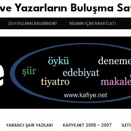
 ve Yazarların Buluşma Sa
UYGULARIN BASARINDIR!
İNSANIN İÇİNİ RAHATLATAN MELEK
YABANCI ŞAIR YAZILARI
KAFIYE.NET 2005 – 2007
İLET