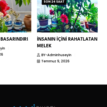
SON 24 SAAT
BASARINDIR!
İNSANIN İÇİNİ RAHATLATAN
C
MELEK
M
yin
K
26
BY-Adminhuseyin
Temmuz 9, 2026