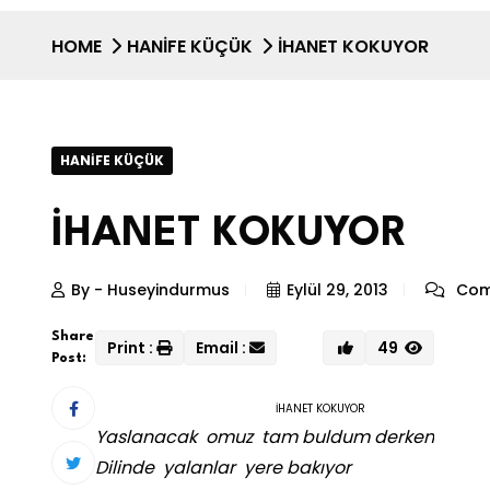
HOME
HANIFE KÜÇÜK
İHANET KOKUYOR
HANIFE KÜÇÜK
İHANET KOKUYOR
By - Huseyindurmus
Eylül 29, 2013
Com
Share
Print :
Email :
49
Post:
İHANET KOKUYOR
Yaslanacak omuz tam buldum derken
Dilinde yalanlar yere bakıyor