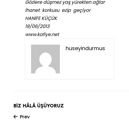
Gözlere düşmez yaş yürekten ağlar
İhanet korkusu ezip geçiyor
HANİFE KÜÇÜK
19/06/2013
www.kafiye.net
huseyindurmus
BİZ HÂLÂ ÜŞÜYORUZ
Prev