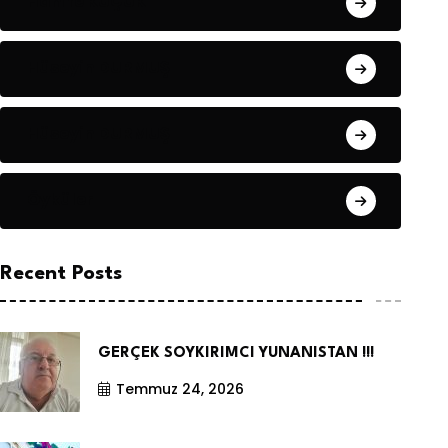
Hanife KÜÇÜK
Hüseyin DURMUŞ
Hüseyin DURMUŞ
Öyküler
Recent Posts
GERÇEK SOYKIRIMCI YUNANISTAN !!!
Temmuz 24, 2026