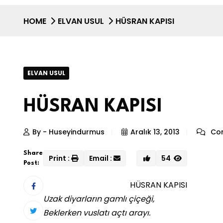
HOME
ELVAN USUL
HÜSRAN KAPISI
ELVAN USUL
HÜSRAN KAPISI
By - Huseyindurmus
Aralık 13, 2013
Com
Share
Print :
Email :
54
Post:
HÜSRAN KAPISI
Uzak diyarların gamlı çiçeği,
Beklerken vuslatı açtı arayı.