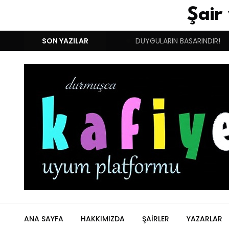
Şair
NIM BUGÜN İKİNCİ DOĞUM GÜNÜM!
SON YAZILAR
DUYGULARIN BASARINDIR!
ANA SAYFA
HAKKIMIZDA
ŞAIRLER
YAZARLAR