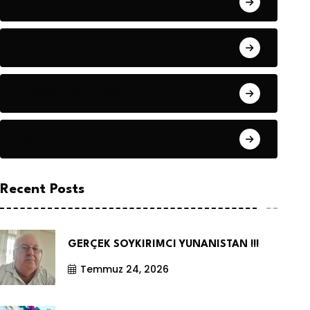
Hanife KÜÇÜK
Hüseyin DURMUŞ
Hüseyin DURMUŞ
Öyküler
Recent Posts
GERÇEK SOYKIRIMCI YUNANISTAN !!!
Temmuz 24, 2026