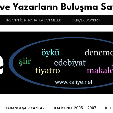
 ve Yazarların Buluşma Sa
İNSANIN İÇİNİ RAHATLATAN MELEK
GERÇEK SOYKIRIMCI YUNA
YABANCI ŞAIR YAZILARI
KAFIYE.NET 2005 – 2007
İLET