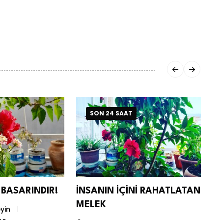
SON 24 SAAT
BASARINDIR!
İNSANIN İÇİNİ RAHATLATAN
C
MELEK
M
yin
K