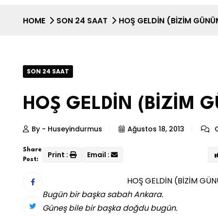
HOME
SON 24 SAAT
HOŞ GELDİN (BİZİM GÜN
SON 24 SAAT
HOŞ GELDİN (BİZİM 
By - Huseyindurmus
Ağustos 18, 2013
C
Share
Print :
Email :
Post:
HOŞ GELDİN (BİZİM GÜ
Bugün bir başka sabah Ankara.
Güneş bile bir başka doğdu bugün.