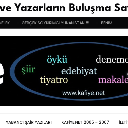
 ve Yazarların Buluşma Sa
MELEK
GERÇEK SOYKIRIMCI YUNANISTAN !!!
BENIM BUGÜN
YABANCI ŞAIR YAZILARI
KAFIYE.NET 2005 – 2007
İLET