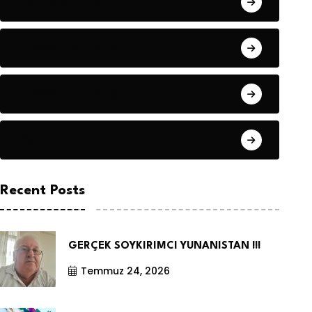
Hanife KÜÇÜK
Hüseyin DURMUŞ
Hüseyin DURMUŞ
Öyküler
Recent Posts
GERÇEK SOYKIRIMCI YUNANISTAN !!!
Temmuz 24, 2026