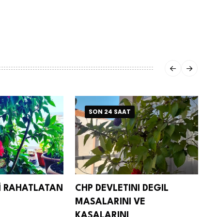
SON 24 SAAT
Nİ RAHATLATAN
CHP DEVLETINI DEGIL
D
MASALARINI VE
S
KASALARINI