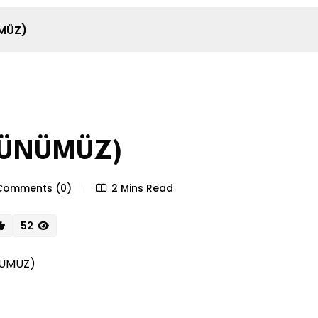
ÜMÜZ)
GÜNÜMÜZ)
omments (0)
2 Mins Read
52
NÜMÜZ)